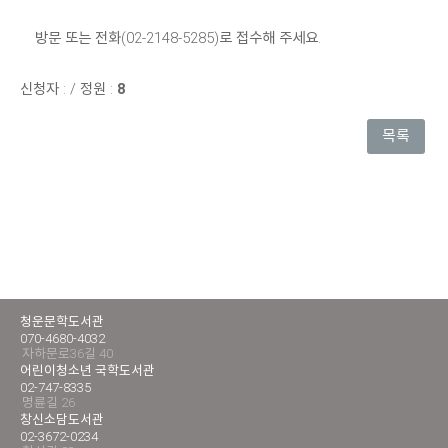
방문 또는 전화(02-2148-5285)로 접수해 주세요.
신청자 :
/
정원 :
8
목록
청운문학도서관
070-4680-4032
자하문로36길 40
어린이청소년 국학도서관
02-747-8335
명륜길 26
창신소담도서관
02-3672-0234