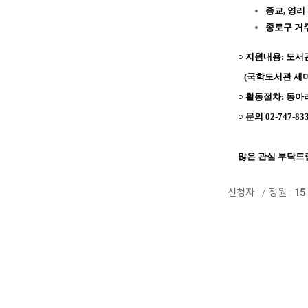
종교, 영리
종로구 거
○ 지원내용:
도서관
(국학도서관 세미나
○ 활동절차:
동아리
○ 문의
02-747-83
많은 관심 부탁드
신청자 :
/
정원 :
15