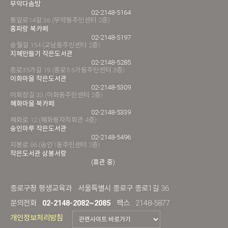
무악다솜방
02-2148-5164
통일로14길 36 (무악동주민센터 2층)
홍파랑 북카페
02-2148-5197
송월길 154 (교남동주민센터 2층)
지혜만들기 작은도서관
02-2148-5285
종로35가길 19 (종로5.6가동주민센터 3층)
이화마을 작은도서관
02-2148-5309
이화장길 33 (이화동주민센터 2층)
혜화마을 북카페
02-2148-5339
혜화로 12 (혜화동자치회관 4층)
숭인마루 작은도서관
02-2148-5496
지봉로 86 (숭인1동주민센터 2층)
작은도서관 삼봉서랑
(휴관 중)
종로구청 평생교육과
서울특별시 종로구 종로1길 36
문의전화 :
02-2148-2082~2085
팩스 : 2148-5877
개인정보처리방침