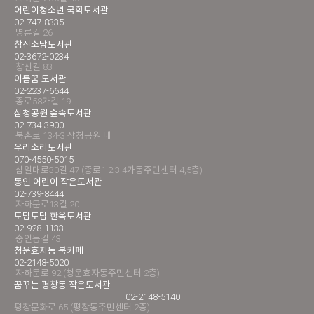
어린이청소년 국학도서관
02-747-8335
명륜길 26
창신소담도서관
02-3672-0234
창신길 83
아름꿈 도서관
02-2237-6644
종로58가길 19
삼청공원 숲속도서관
02-734-3900
북촌로 134-3 삼청공원 내
우리소리도서관
070-4550-5015
삼일대로30길 47 (종로1.2.3.4가동주민센터 4,5층)
통인 어린이 작은도서관
02-739-8444
자하문로13길 20
도담도담 한옥도서관
02-928-1133
숭인동길 43
청운효자동 북카페
02-2148-5020
자하문로 92 (청운효자동주민센터 2층)
꿈꾸는 평창동 작은도서관
02-2148-5140
평창문화로 65 (평창동주민센터 2층)