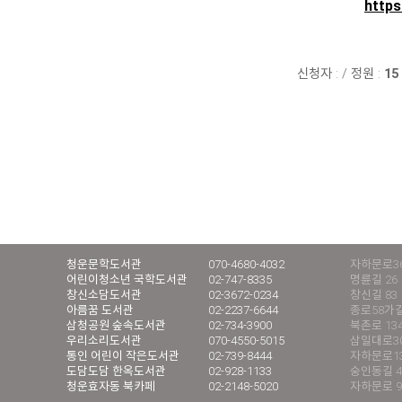
http
신청자 :
/
정원 :
15
청운문학도서관
070-4680-4032
자하문로36
어린이청소년 국학도서관
02-747-8335
명륜길 26
창신소담도서관
02-3672-0234
창신길 83
아름꿈 도서관
02-2237-6644
종로58가길
삼청공원 숲속도서관
02-734-3900
북촌로 13
우리소리도서관
070-4550-5015
삼일대로30길
통인 어린이 작은도서관
02-739-8444
자하문로13
도담도담 한옥도서관
02-928-1133
숭인동길 4
청운효자동 북카페
02-2148-5020
자하문로 9