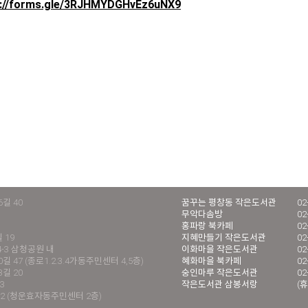
s://forms.gle/3RJHMYDGHvEz6uNX9
길 40
꿈꾸는 평창동 작은도서관
02
무악다솜방
02
홍파랑 북카페
02
 19
지혜만들기 작은도서관
02
4-3 삼청공원 내
이화마을 작은도서관
02
 47 (종로1.2.3.4가동주민센터 4,5층)
혜화마을 북카페
02
길 20
숭인마루 작은도서관
02
3
작은도서관 삼봉서랑
(휴
2 (청운효자동주민센터 2층)