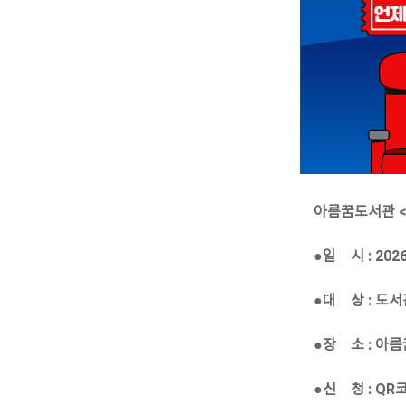
아름꿈도서관 <
●일 시 : 2026.
●대 상 : 도
●장 소 : 아
●신 청 : QR