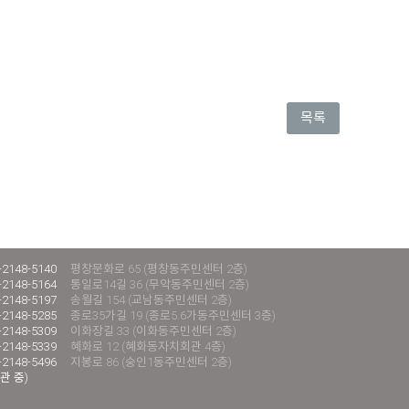
목록
-2148-5140
평창문화로 65 (평창동주민센터 2층)
-2148-5164
통일로14길 36 (무악동주민센터 2층)
-2148-5197
송월길 154 (교남동주민센터 2층)
-2148-5285
종로35가길 19 (종로5.6가동주민센터 3층)
-2148-5309
이화장길 33 (이화동주민센터 2층)
-2148-5339
혜화로 12 (혜화동자치회관 4층)
-2148-5496
지봉로 86 (숭인1동주민센터 2층)
관 중)