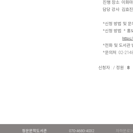
진행 장소: 이화
담당 강사: 김효진
*신청 방법 및 문
*신청 방법: * 
https:
*전화 및 도서관 
*문의처: 02-21
신청자 :
/
정원 :
8
청운문학도서관
070-4680-4032
자하문로36