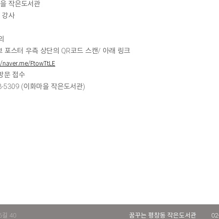
마을 작은도서관
 강사
의
홍보 포스터 우측 상단의 QR코드 스캔/ 아래 링크
//naver.me/FtowTtLE
방문 접수
48-5309 (이화마을 작은도서관)
길 40
꿈꾸는 평창동 작은도서관
02