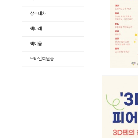
상호대차
책나래
책이음
모바일회원증