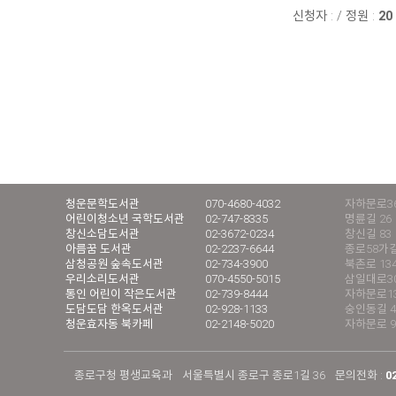
신청자 :
/
정원 :
20
청운문학도서관
070-4680-4032
자하문로36
어린이청소년 국학도서관
02-747-8335
명륜길 26
창신소담도서관
02-3672-0234
창신길 83
아름꿈 도서관
02-2237-6644
종로58가길
삼청공원 숲속도서관
02-734-3900
북촌로 13
우리소리도서관
070-4550-5015
삼일대로30길
통인 어린이 작은도서관
02-739-8444
자하문로13
도담도담 한옥도서관
02-928-1133
숭인동길 4
청운효자동 북카페
02-2148-5020
자하문로 9
종로구청 평생교육과
서울특별시 종로구 종로1길 36
문의전화 :
0