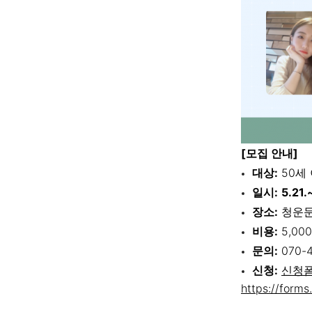
[모집 안내]
대상:
50세 
일시:
5.21
장소:
청운문
비용:
5,00
문의:
070-
신청:
신청폼
https://form