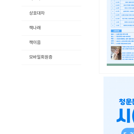
상호대차
책나래
책이음
모바일회원증