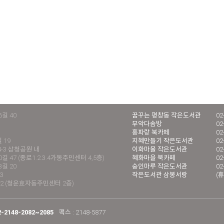
길 40
꿈꾸는 평창동 작은도서관
02
무악다솜방
02
홍파랑 북카페
02
 19
지혜만들기 작은도서관
02
4-3 삼청공원 내
이화마을 작은도서관
02
 47 (종로1.2.3.4가동주민센터 4,5층)
혜화마을 북카페
02
길 20
숭인마루 작은도서관
02
3
작은도서관 삼봉서랑
(휴
2 (청운효자동주민센터 2층)
2-2148-2082~2085
팩스 : 2148-5877