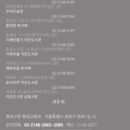
02-2148-5140
평창문화로 65 (평창동주민센터 2층)
무악다솜방
02-2148-5164
통일로14길 36 (무악동주민센터 2층)
홍파랑 북카페
02-2148-5197
송월길 154 (교남동주민센터 2층)
지혜만들기 작은도서관
02-2148-5285
종로35가길 19 (종로5.6가동주민센터 3층)
이화마을 작은도서관
02-2148-5309
이화장길 33 (이화동주민센터 2층)
혜화마을 북카페
02-2148-5339
혜화로 12 (혜화동자치회관 4층)
숭인마루 작은도서관
02-2148-5496
지봉로 86 (숭인1동주민센터 2층)
작은도서관 삼봉서랑
(휴관 중)
종로구청 평생교육과
서울특별시 종로구 종로1길 36
문의전화 :
02-2148-2082~2085
팩스 : 2148-5877