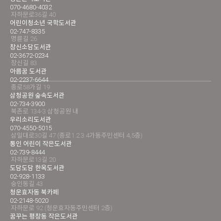
070-4680-4032
자하문로36길 40
어린이청소년 국학도서관
02-747-8335
명륜길 26
창신소담도서관
02-3672-0234
창신길 83
아름꿈 도서관
02-2237-6644
종로58가길 19
삼청공원 숲속도서관
02-734-3900
북촌로 134-3 삼청공원 내
우리소리도서관
070-4550-5015
삼일대로30길 47 (종로1.2.3.4가동주민센터 4,5층)
통인 어린이 작은도서관
02-739-8444
자하문로13길 20
도담도담 한옥도서관
02-928-1133
숭인동길 43
청운효자동 북카페
02-2148-5020
자하문로 92 (청운효자동주민센터 2층)
꿈꾸는 평창동 작은도서관