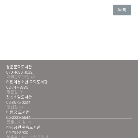
목록
청운문학도서관
070-4680-4032
자하문로36길 40
어린이청소년 국학도서관
02-747-8335
명륜길 26
창신소담도서관
02-3672-0234
창신길 83
아름꿈 도서관
02-2237-6644
종로58가길 19
삼청공원 숲속도서관
02-734-3900
북촌로 134-3 삼청공원 내