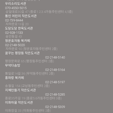
우리소리도서관
070-4550-5015
삼일대로30길 47 (종로1.2.3.4가동주민센터 4,5층)
통인 어린이 작은도서관
02-739-8444
자하문로13길 20
도담도담 한옥도서관
02-928-1133
숭인동길 43
청운효자동 북카페
02-2148-5020
자하문로 92 (청운효자동주민센터 2층)
꿈꾸는 평창동 작은도서관
02-2148-5140
평창문화로 65 (평창동주민센터 2층)
무악다솜방
02-2148-5164
통일로14길 36 (무악동주민센터 2층)
홍파랑 북카페
02-2148-5197
송월길 154 (교남동주민센터 2층)
지혜만들기 작은도서관
02-2148-5285
종로35가길 19 (종로5.6가동주민센터 3층)
이화마을 작은도서관
02-2148-5309
이화장길 33 (이화동주민센터 2층)