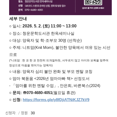
세부 안내
○ 일시:
2026. 5. 2. (토) 11:00 ~ 13:00
○ 장소: 청운문학도서관 한옥세미나실
○ 대상: 양육자 및 학·조부모 30명 (선착순)
○ 주제: 니트맘(Knit Mom), 불안한 양육에서 여유 있는 시선
으로
(*니트맘 : 한 코 한 코 천천히 뜨개질하듯, 서두르지 않고 아이와 보폭을 맞추며
정성으로 마음을 엮어가는 양육자)
○ 내용: 양육자 심리 불안 완화 및 부모 멘탈 코칭
○ 엄마 북돋움 <2026년 엄마아빠 책> 선정도서
- 「엄마를 위한 멘탈 수업」, 안은희, 바른북스(2024)
○
문의: ☏070-4680-4051
(월요일 휴관)
○
신청:
https://forms.gle/y8fDjiATNiKJZ7kV9
신청자 :
/
정원 :
30