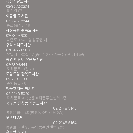
창신소담도서관
02-3672-0234
창신길 83
아름꿈 도서관
02-2237-6644
종로58가길 19
삼청공원 숲속도서관
02-734-3900
북촌로 134-3 삼청공원 내
우리소리도서관
070-4550-5015
삼일대로30길 47 (종로1.2.3.4가동주민센터 4,5층)
통인 어린이 작은도서관
02-739-8444
자하문로13길 20
도담도담 한옥도서관
02-928-1133
숭인동길 43
청운효자동 북카페
02-2148-5020
자하문로 92 (청운효자동주민센터 2층)
꿈꾸는 평창동 작은도서관
02-2148-5140
평창문화로 65 (평창동주민센터 2층)
무악다솜방
02-2148-5164
통일로14길 36 (무악동주민센터 2층)
홍파랑 북카페