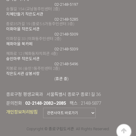
02-2148-5197
송월길 154 (교남동주민센터 2층)
지혜만들기 작은도서관
02-2148-5285
종로35가길 19 (종로5.6가동주민센터 3층)
이화마을 작은도서관
02-2148-5309
이화장길 33 (이화동주민센터 2층)
혜화마을 북카페
02-2148-5339
혜화로 12 (혜화동자치회관 4층)
숭인마루 작은도서관
02-2148-5496
지봉로 86 (숭인1동주민센터 2층)
작은도서관 삼봉서랑
(휴관 중)
종로구청 평생교육과
서울특별시 종로구 종로1길 36
문의전화 :
02-2148-2082~2085
팩스 : 2148-5877
개인정보처리방침
Copyright © 종로구립도서관. All Rights Reserved.