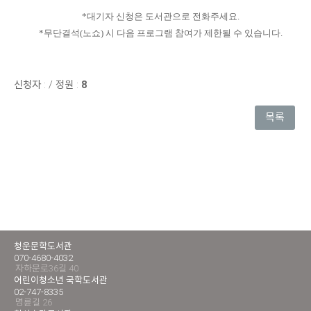
*대기자 신청은 도서관으로 전화주세요.
*무단결석(노쇼) 시 다음 프로그램 참여가 제한될 수 있습니다.
신청자 :
/
정원 :
8
목록
청운문학도서관
070-4680-4032
자하문로36길 40
어린이청소년 국학도서관
02-747-8335
명륜길 26