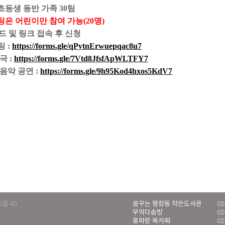
·초등생 동반 가족 30팀
은 어린이만 참여 가능(20명)
코드 및 링크 접속 후 신청
 :
https://forms.gle/qPytnErwuepqac8u7
극 :
https://forms.gle/7Vtd8JfsfApWLTFY7
음악 공연 :
https://forms.gle/9h95Kod4hxos5KdV7
길 40
꿈꾸는 평창동 작은도서관
02
무악다솜방
02
홍파랑 북카페
02