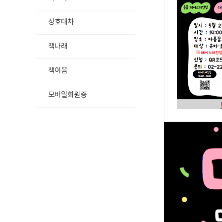
상호대차
책나래
책이음
모바일회원증