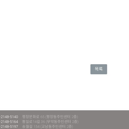
목록
-2148-5140
평창문화로 65 (평창동주민센터 2층)
-2148-5164
통일로14길 36 (무악동주민센터 2층)
-2148-5197
송월길 154 (교남동주민센터 2층)