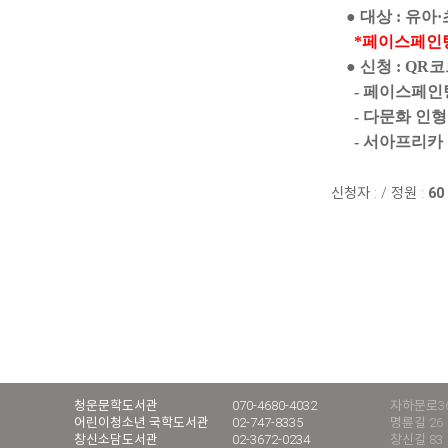
● 대상 : 유아
*페이스페인팅
● 신청 : QR
- 페이스페인팅
- 다문화 인형
- 서아프리카 
신청자 :
/
정원 :
60
청운문학도서관
070-4680-4032
자하문로36
어린이청소년 국학도서관
02-747-8335
명륜길 26
창신소담도서관
02-3672-0234
창신길 83