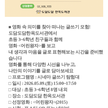
■
영화 속 의미를 찾아 떠나는 글쓰기 모험
!
도담도담한옥도서관에서
초등
3~6
학년 친구들과 함께
영화
<
어린왕자
>
를 보고
내 생각과 마음을 글로 표현해보는 시간을 준비했
습니다
영화를 통해 다양한 시선을 나누고
,
나만의 이야기를 글로 담아보세요
□
프로그램명
:
시네마 글쓰기 탐험대
□
일시
: 2026.05.09.(
토
) 15:00~17:50
□
대상
:
초등
3~6
학년
8
명 내외
□
장소
:
도담도담 한옥도서관
□
선정영화
: <
어린왕자
>(2015)