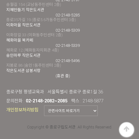
송월길 154 (교남동주민센터 2층)
지혜만들기 작은도서관
02-2148-5285
종로35가길 19 (종로5.6가동주민센터 3층)
이화마을 작은도서관
02-2148-5309
이화장길 33 (이화동주민센터 2층)
혜화마을 북카페
02-2148-5339
혜화로 12 (혜화동자치회관 4층)
숭인마루 작은도서관
02-2148-5496
지봉로 86 (숭인1동주민센터 2층)
작은도서관 삼봉서랑
(휴관 중)
종로구청 평생교육과
서울특별시 종로구 종로1길 36
문의전화 :
02-2148-2082~2085
팩스 : 2148-5877
개인정보처리방침
Copyright © 종로구립도서관. All Rights Reserved.