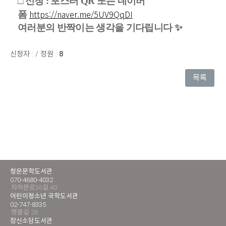
□
신청
:
포스터
QR
또는 네이버
https://naver.me/5UV9QqDI
폼
여러분의 반짝이는 생각을 기다립니다
✨
신청자 :
/
정원 :
8
목록
청운문학도서관
070-4680-4032
자하문로36길 40
어린이청소년 국학도서관
02-747-8335
명륜길 26
창신소담도서관