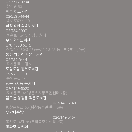
02-3672-0234
창신길 83
아름꿈 도서관
02-2237-6644
종로58가길 19
삼청공원 숲속도서관
02-734-3900
북촌로 134-3 삼청공원 내
우리소리도서관
070-4550-5015
삼일대로30길 47 (종로1.2.3.4가동주민센터 4,5층)
통인 어린이 작은도서관
02-739-8444
자하문로13길 20
도담도담 한옥도서관
02-928-1133
숭인동길 43
청운효자동 북카페
02-2148-5020
자하문로 92 (청운효자동주민센터 2층)
꿈꾸는 평창동 작은도서관
02-2148-5140
평창문화로 65 (평창동주민센터 2층)
무악다솜방
02-2148-5164
통일로14길 36 (무악동주민센터 2층)
홍파랑 북카페
02-2148-5197