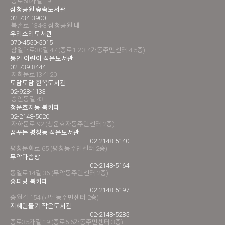
종로58가길 19
삼청공원 숲속도서관
02-734-3900
북촌로 134-3 삼청공원 내
우리소리도서관
070-4550-5015
삼일대로30길 47 (종로1.2.3.4가동주민센터 4,5층)
통인 어린이 작은도서관
02-739-8444
자하문로13길 20
도담도담 한옥도서관
02-928-1133
숭인동길 43
청운효자동 북카페
02-2148-5020
자하문로 92 (청운효자동주민센터 2층)
꿈꾸는 평창동 작은도서관
02-2148-5140
평창문화로 65 (평창동주민센터 2층)
무악다솜방
02-2148-5164
통일로14길 36 (무악동주민센터 2층)
홍파랑 북카페
02-2148-5197
송월길 154 (교남동주민센터 2층)
지혜만들기 작은도서관
02-2148-5285
종로35가길 19 (종로5.6가동주민센터 3층)