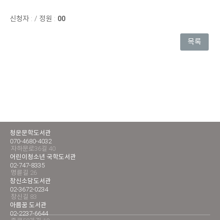
신청자 :
/
정원 :
00
목록
청운문학도서관
070-4680-4032
자하문로36길 40
어린이청소년 국학도서관
02-747-8335
명륜길 26
창신소담도서관
02-3672-0234
창신길 83
아름꿈 도서관
02-2237-6644