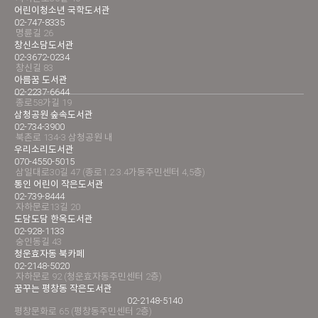
어린이청소년 국학도서관
02-747-8335
명륜길 26
창신소담도서관
02-3672-0234
창신길 83
아름꿈 도서관
02-2237-6644
종로58가길 19
삼청공원 숲속도서관
02-734-3900
북촌로 134-3 삼청공원 내
우리소리도서관
070-4550-5015
삼일대로30길 47 (종로1.2.3.4가동주민센터 4,5층)
통인 어린이 작은도서관
02-739-8444
자하문로13길 20
도담도담 한옥도서관
02-928-1133
숭인동길 43
청운효자동 북카페
02-2148-5020
자하문로 92 (청운효자동주민센터 2층)
꿈꾸는 평창동 작은도서관
02-2148-5140
평창문화로 65 (평창동주민센터 2층)