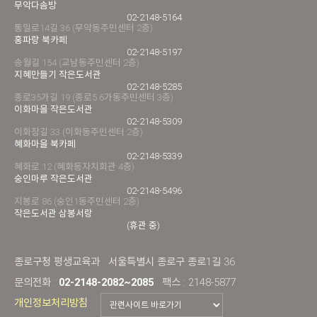
무악다솜방
02-2148-5164
통일로14길 36 (무악동주민센터 2층)
홍파랑 북카페
02-2148-5197
송월길 154 (교남동주민센터 2층)
지혜만들기 작은도서관
02-2148-5285
종로35가길 19 (종로5.6가동주민센터 3층)
이화마을 작은도서관
02-2148-5309
이화장길 33 (이화동주민센터 2층)
혜화마을 북카페
02-2148-5339
혜화로 12 (혜화동자치회관 4층)
숭인마루 작은도서관
02-2148-5496
지봉로 86 (숭인1동주민센터 2층)
작은도서관 삼봉서랑
(휴관 중)
종로구청 평생교육과
서울특별시 종로구 종로1길 36
문의전화 :
02-2148-2082~2085
팩스 : 2148-5877
개인정보처리방침