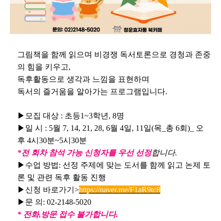
그림책을 함께 읽으며 비경쟁 독서토론으로 경청과 존중
의 힘을 키우고,
독후활동으로 생각과 느낌을 표현하며
독서의 즐거움을 알아가는 프로그램입니다.
▶모집 대상 : 초등1~3학년, 8명
▶일 시 : 5월 7, 14, 21, 28, 6월 4일, 11일(목_총 6회)_ 오
후 4시30분~5시30분
*전 회차 참석 가능 신청자를 우선 선정
합니다.
▶수업 방법: 선정 주제에 맞는 도서를 함께 읽고 논제 토
론 및 관련 독후 활동 진행
▶신청 바로가기>
https://naver.me/F1aR9tc8
▶문 의: 02-2148-5020
* 전화,방문 접수 불가합니다.