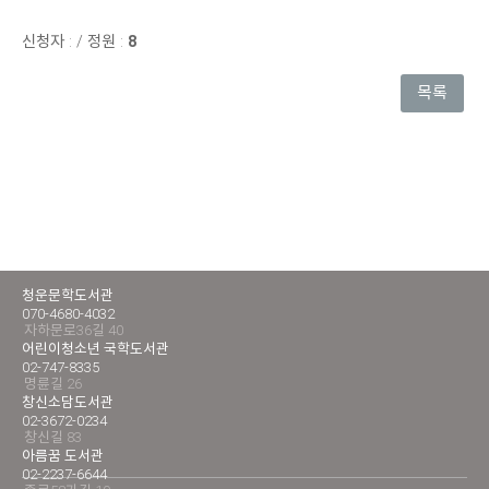
신청자 :
/
정원 :
8
목록
청운문학도서관
070-4680-4032
자하문로36길 40
어린이청소년 국학도서관
02-747-8335
명륜길 26
창신소담도서관
02-3672-0234
창신길 83
아름꿈 도서관
02-2237-6644