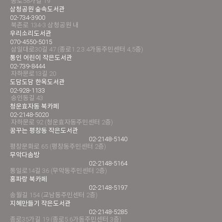
종로58가길 19
삼청공원 숲속도서관
02-734-3900
북촌로 134-3 삼청공원 내
우리소리도서관
070-4550-5015
삼일대로30길 47 (종로1.2.3.4가동주민센터 4,5층)
통인 어린이 작은도서관
02-739-8444
자하문로13길 20
도담도담 한옥도서관
02-928-1133
숭인동길 43
청운효자동 북카페
02-2148-5020
자하문로 92 (청운효자동주민센터 2층)
꿈꾸는 평창동 작은도서관
02-2148-5140
평창문화로 65 (평창동주민센터 2층)
무악다솜방
02-2148-5164
통일로14길 36 (무악동주민센터 2층)
홍파랑 북카페
02-2148-5197
송월길 154 (교남동주민센터 2층)
지혜만들기 작은도서관
02-2148-5285
종로35가길 19 (종로5.6가동주민센터 3층)