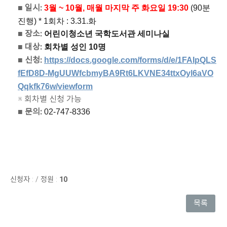
■ 일시:
3월 ~ 10월,
매월 마지막 주 화요일 19:30
(90분
진행)
* 1회차 : 3.31.화
■ 장소:
어린이청소년 국학도서관 세미나실
■
대상:
회차별 성인 10명
■ 신청:
https://docs.google.com/forms/d/e/1FAIpQLS
fEfD8D-MgUUWfcbmyBA9Rt6LKVNE34ttxOyl6aVO
Qqkfk76w/viewform
※ 회차별 신청 가능
■ 문의:
02-747-8336
신청자 :
/
정원 :
10
목록