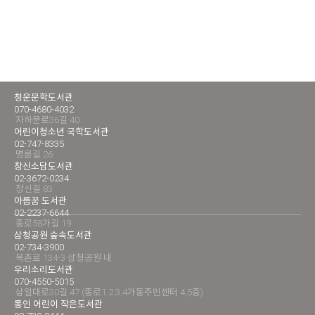
청운문학도서관
070-4680-4032
자하문로36길 40
어린이청소년 국학도서관
02-747-8335
명륜길 26
창신소담도서관
02-3672-0234
창신길 83
아름꿈 도서관
02-2237-6644
종로58가길 19
삼청공원 숲속도서관
02-734-3900
북촌로 134-3 삼청공원 내
우리소리도서관
070-4550-5015
삼일대로30길 47 (종로1.2.3.4가동주민센터 4,5층)
통인 어린이 작은도서관