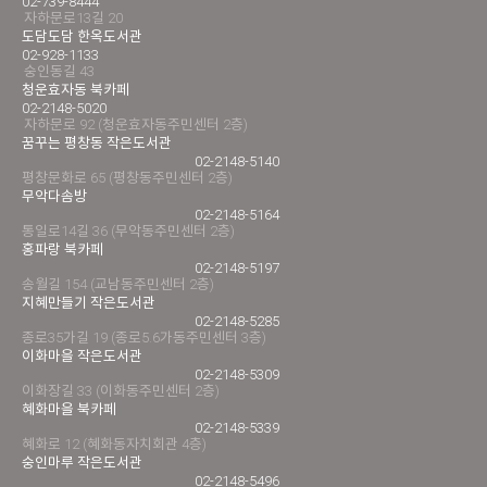
02-739-8444
자하문로13길 20
도담도담 한옥도서관
02-928-1133
숭인동길 43
청운효자동 북카페
02-2148-5020
자하문로 92 (청운효자동주민센터 2층)
꿈꾸는 평창동 작은도서관
02-2148-5140
평창문화로 65 (평창동주민센터 2층)
무악다솜방
02-2148-5164
통일로14길 36 (무악동주민센터 2층)
홍파랑 북카페
02-2148-5197
송월길 154 (교남동주민센터 2층)
지혜만들기 작은도서관
02-2148-5285
종로35가길 19 (종로5.6가동주민센터 3층)
이화마을 작은도서관
02-2148-5309
이화장길 33 (이화동주민센터 2층)
혜화마을 북카페
02-2148-5339
혜화로 12 (혜화동자치회관 4층)
숭인마루 작은도서관
02-2148-5496