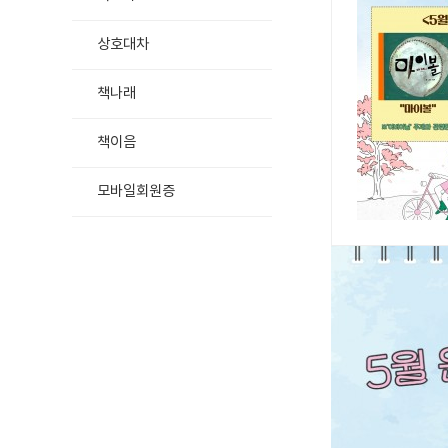
상호대차
책나래
책이음
모바일회원증