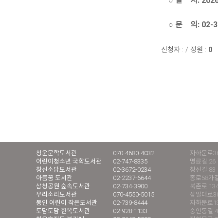
○ 일 시: 2026.5
○ 문 의: 02-3
신청자 :
/
정원 :
0
청운문학도서관
070-4680-4032
자하문로36
어린이청소년 국학도서관
02-747-8335
명륜길 26
창신소담도서관
02-3672-0234
창신길 83
아름꿈 도서관
02-2237-6644
종로58가길
삼청공원 숲속도서관
02-734-3900
북촌로 13
우리소리도서관
070-4550-5015
삼일대로30길
통인 어린이 작은도서관
02-739-8444
자하문로13
도담도담 한옥도서관
02-928-1133
숭인동길 4