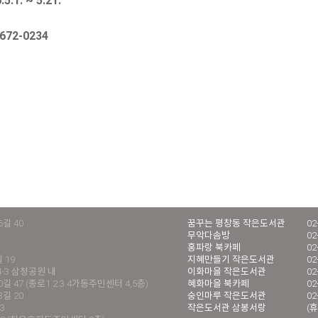
.1. ~ 5.21.
672-0234
길 40
꿈꾸는 평창동 작은도서관
02
무악다솜방
02
홍파랑 북카페
02
 19
지혜만들기 작은도서관
02
4-3 삼청공원 내
이화마을 작은도서관
02
 47 (종로1.2.3.4가동주민센터 4,5층)
혜화마을 북카페
02
길 20
숭인마루 작은도서관
02
3
작은도서관 삼봉서랑
(휴