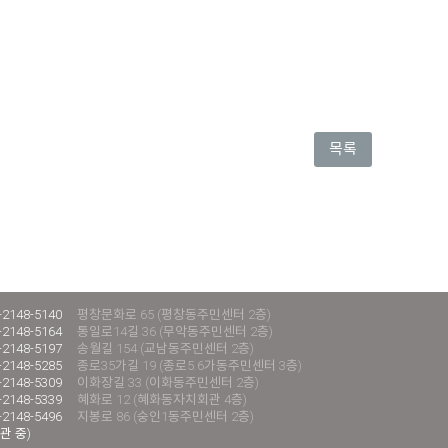
목록
-2148-5140
평창문화로 65 (평창동주민센터 2층)
-2148-5164
통일로14길 36 (무악동주민센터 2층)
-2148-5197
송월길 154 (교남동주민센터 2층)
-2148-5285
종로35가길 19 (종로5.6가동주민센터 3층)
-2148-5309
이화장길 33 (이화동주민센터 2층)
-2148-5339
혜화로 12 (혜화동자치회관 4층)
-2148-5496
지봉로 86 (숭인1동주민센터 2층)
관 중)