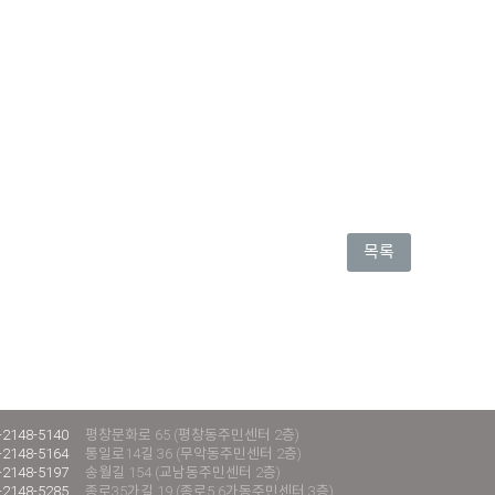
목록
-2148-5140
평창문화로 65 (평창동주민센터 2층)
-2148-5164
통일로14길 36 (무악동주민센터 2층)
-2148-5197
송월길 154 (교남동주민센터 2층)
-2148-5285
종로35가길 19 (종로5.6가동주민센터 3층)