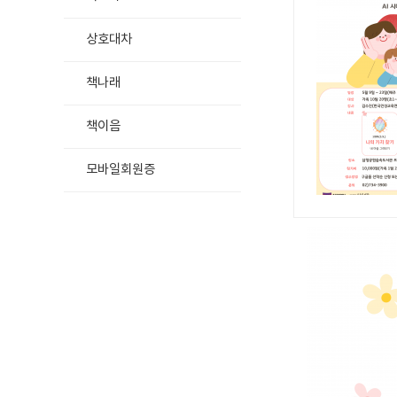
상호대차
책나래
책이음
모바일회원증