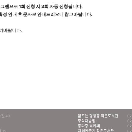
그램으로 1회 신청 시 3회 자동 신청됩니다.
확정 안내 후 문자로 안내드리오니 참고바랍니다.
여바랍니다.
길 40
꿈꾸는 평창동 작은도서관
02
무악다솜방
02
홍파랑 북카페
02
 19
지혜만들기 작은도서관
02