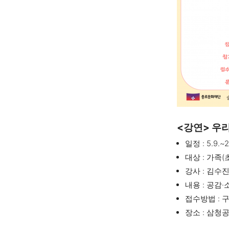
<강연> 우
일정 : 5.9.~2
대상 : 가족(
강사 : 김수
내용 : 공감
접수방법 : 
장소 : 삼