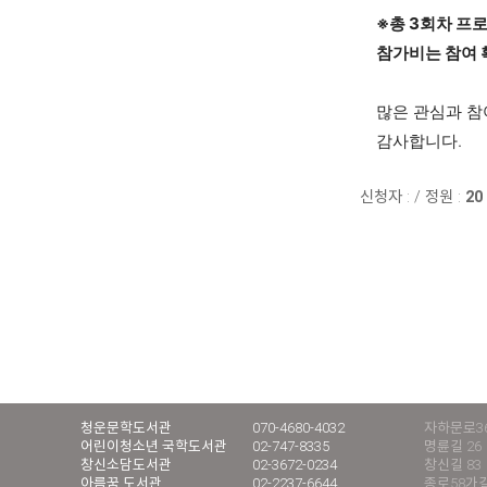
※총 3회차 프로
참가비는 참여 
많은 관심과 참
감사합니다.
신청자 :
/
정원 :
20
청운문학도서관
070-4680-4032
자하문로36
어린이청소년 국학도서관
02-747-8335
명륜길 26
창신소담도서관
02-3672-0234
창신길 83
아름꿈 도서관
02-2237-6644
종로58가길