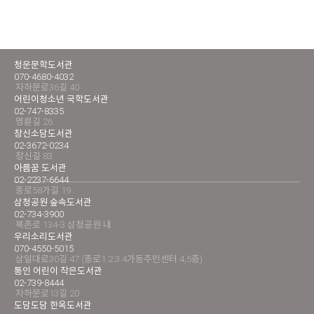
청운문학도서관
070-4680-4032
자하문로36길 40
어린이청소년 국학도서관
02-747-8335
명륜길 26
창신소담도서관
02-3672-0234
창신길 83
아름꿈 도서관
02-2237-6644
종로58가길 19
삼청공원 숲속도서관
02-734-3900
북촌로 134-3 삼청공원 내
우리소리도서관
070-4550-5015
삼일대로30길 47 (종로1.2.3.4가동주민센터 4,5층)
통인 어린이 작은도서관
02-739-8444
자하문로13길 20
도담도담 한옥도서관