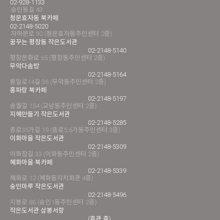
02-928-1133
숭인동길 43
청운효자동 북카페
02-2148-5020
자하문로 92 (청운효자동주민센터 2층)
꿈꾸는 평창동 작은도서관
02-2148-5140
평창문화로 65 (평창동주민센터 2층)
무악다솜방
02-2148-5164
통일로14길 36 (무악동주민센터 2층)
홍파랑 북카페
02-2148-5197
송월길 154 (교남동주민센터 2층)
지혜만들기 작은도서관
02-2148-5285
종로35가길 19 (종로5.6가동주민센터 3층)
이화마을 작은도서관
02-2148-5309
이화장길 33 (이화동주민센터 2층)
혜화마을 북카페
02-2148-5339
혜화로 12 (혜화동자치회관 4층)
숭인마루 작은도서관
02-2148-5496
지봉로 86 (숭인1동주민센터 2층)
작은도서관 삼봉서랑
(휴관 중)