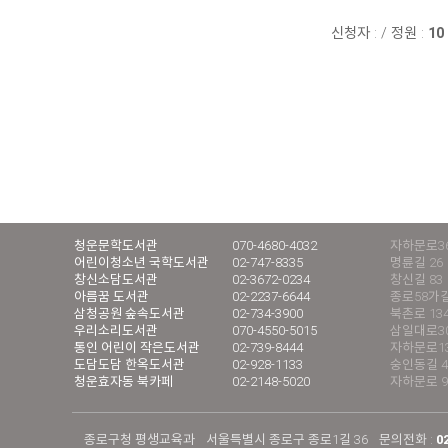
신청자 :
/
정원 :
10
청운문학도서관
070-4680-4032
자하문로36
어린이청소년 국학도서관
02-747-8335
명륜길 26
창신소담도서관
02-3672-0234
창신길 83
아름꿈 도서관
02-2237-6644
종로58가길
삼청공원 숲속도서관
02-734-3900
북촌로 13
우리소리도서관
070-4550-5015
삼일대로30길
통인 어린이 작은도서관
02-739-8444
자하문로13
도담도담 한옥도서관
02-928-1133
숭인동길 4
청운효자동 북카페
02-2148-5020
자하문로 9
종로구청 평생교육과
서울특별시 종로구 종로1길 36
문의전화 :
0