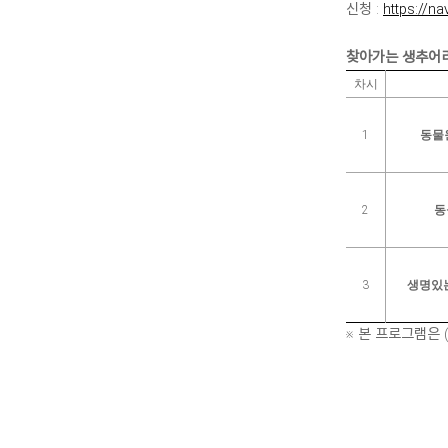
신청 :
https://n
찾아가는 생추어리
차시
1
동물
2
동
3
생명있는
※ 본 프로그램은