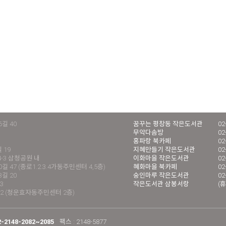
길 40
꿈꾸는 평창동 작은도서관
02
무악다솜방
02
홍파랑 북카페
02
 19
지혜만들기 작은도서관
02
4-3 삼청공원 내
이화마을 작은도서관
02
 47 (종로1.2.3.4가동주민센터 4,5층)
혜화마을 북카페
02
길 20
숭인마루 작은도서관
02
3
작은도서관 삼봉서랑
(휴
2 (청운효자동주민센터 2층)
2-2148-2082~2085
팩스 : 2148-5877