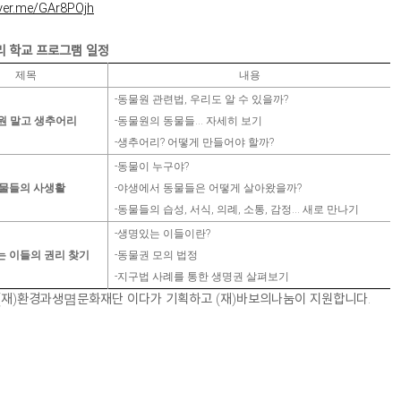
aver.me/GAr8POjh
 학교 프로그램 일정
제목
내용
-
동물원 관련법
,
우리도 알 수 있을까
?
원 말고 생추어리
-
동물원의 동물들
...
자세히 보기
-
생추어리
?
어떻게 만들어야 할까
?
-
동물이 누구야
?
물들의 사생활
-
야생에서 동물들은 어떻게 살아왔을까
?
-
동물들의 습성
,
서식
,
의례
,
소통
,
감정
...
새로 만나기
-
생명있는 이들이란
?
 이들의 권리 찾기
-
동물권 모의 법정
-
지구법 사례를 통한 생명권 살펴보기
 (재)환경과생몀문화재단 이다가 기획하고 (재)바보의나눔이 지원합니다.