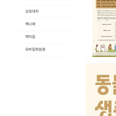
상호대차
책나래
책이음
모바일회원증