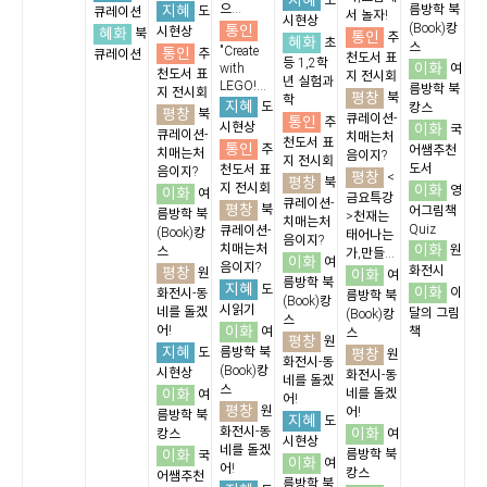
지혜
도
지혜
으...
름방학 북
도
큐레이션
서 놀자!
시현상
통인
(Book)캉
혜화
시현상
북
통인
추
혜화
초
스
통인
"Create
추
큐레이션
천도서 표
등 1,2학
이화
with
여
천도서 표
지 전시회
년 실험과
LEGO!...
름방학 북
지 전시회
평창
북
학
지혜
도
캉스
평창
북
큐레이션-
통인
추
시현상
이화
국
큐레이션-
치매는처
천도서 표
통인
추
어쌤추천
치매는처
음이지?
지 전시회
도서
천도서 표
음이지?
평창
<
평창
북
지 전시회
이화
영
이화
여
금요특강
큐레이션-
평창
북
어그림책
름방학 북
>천재는
치매는처
Quiz
큐레이션-
(Book)캉
태어나는
음이지?
이화
치매는처
원
스
가,만들...
이화
여
음이지?
평창
화전시
원
이화
여
름방학 북
지혜
도
이화
이
화전시-동
름방학 북
(Book)캉
시읽기
네를 돌겠
달의 그림
(Book)캉
스
이화
어!
여
책
스
평창
원
지혜
도
름방학 북
평창
원
화전시-동
(Book)캉
시현상
화전시-동
네를 돌겠
스
이화
네를 돌겠
여
어!
평창
원
어!
름방학 북
지혜
도
화전시-동
이화
캉스
여
시현상
네를 돌겠
이화
름방학 북
국
이화
여
어!
캉스
어쌤추천
름방학 북