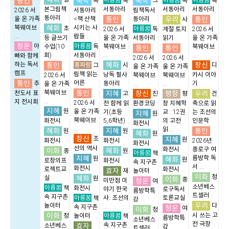
통인
국학
국학
독
독
그
독
독
본그림책
서동아리
서동아리
서동아리
2026 서
서동아리
림책독서
동아리
통인
우리
통인
울 온 가족
<책 산책
동아리
사
혜화
북웨이브
시키는 사
초
아름꿈
2026 서
독
계절 토지
2026 서
...
람들...
등 글쓰기
울 온 가족
서동아리
읽기
울 온 가족
청운
아름꿈
아
수업(10
독
북웨이브
북웨이브
통인
통인
회)
서동아리
...
...
빠와 함께
2026 서
2026 서
혜화
창신
하는 독서
통인
홍파랑
시
디
그
울 온 가족
울 온 가족
캠프
림책 읽는
낭독 필사
카시 이야
2026 서
북웨이브
북웨이브
통인
어른
추
동아리
기
울 온 가족
...
...
통인
북웨이브
지혜
창신
평창
우리
천도서 표
고
친
평
건
...
지 전시회
2026 서
전 함께 읽
환경코딩
창 지혜학
축으로 읽
지혜
원
울 온 가족
기(초등
교 : 12권
는 조선의
지혜
원
북웨이브
화전시
5,6학년)
의 고전
인문학
화전시
...
읽...
혜화
지혜
통인
원
원
혜화
원
창신
조
지혜
원
화전시
화전시
2026년
화전시
선의 역사
화전시
종로구 여
이화
혜화
종
원
아름꿈
책
지혜
름방학 독
원
혜화
원
로창의프
화전시
속 지구촌
서 ...
화전시
로젝트교
화전시
효자
재
놀이터
이화
청
혜화
실
원
이화
종
청운
미만점 이
여
소년베스
아름꿈
책
화전시
야기 한국
로구독서
름방학특
트셀러
속 지구촌
아름꿈
사: 조선의
토론교실
책
강
우리
놀이터
다
...
속 지구촌
청운
여
이화
청
이화
아름꿈
시 쓰는 고
청
놀이터
책
름방학특
소년베스
전 극장
효자
속 지구촌
소년베스
강
트셀러