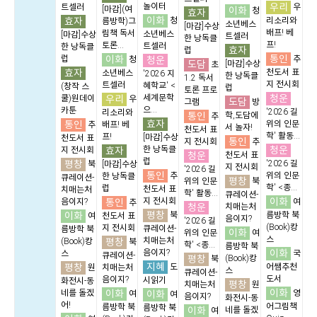
우리
놀이터
트셀러
우
[마감](여
이화
청
효자
이화
효자
청
리소리와
름방학)그
소년베스
[마감]수상
배프! 베
림책 독서
소년베스
[마감]수상
트셀러
한 낭독클
프!
토론...
트셀러
한 낭독클
효자
럽
통인
이화
럽
청운
추
청
도담
[마감]수상
초
효자
천도서 표
소년베스
'2026 지
한 낭독클
1.2 독서
지 전시회
트셀러
혜학교' <
(창작 스
럽
토론 프로
청운
우리
세계문학
쿨)원데이
우
도담
그램
방
으...
카툰
'2026 길
리소리와
통인
학,도담에
추
효자
통인
위의 인문
추
배프! 베
서 놀자!
천도서 표
학' 활동...
프!
[마감]수상
천도서 표
통인
지 전시회
추
청운
효자
한 낭독클
지 전시회
청운
천도서 표
럽
평창
'2026 길
북
[마감]수상
지 전시회
'2026 길
통인
추
위의 인문
한 낭독클
큐레이션-
평창
위의 인문
북
학' <종...
럽
천도서 표
치매는처
학' 활동...
큐레이션-
이화
통인
지 전시회
음이지?
여
추
청운
치매는처
평창
이화
북
름방학 북
여
천도서 표
음이지?
'2026 길
(Book)캉
지 전시회
큐레이션-
름방학 북
이화
위의 인문
여
스
평창
치매는처
(Book)캉
북
학' <종...
름방학 북
이화
음이지?
스
국
큐레이션-
평창
(Book)캉
북
지혜
평창
도
어쌤추천
원
치매는처
스
큐레이션-
도서
음이지?
시읽기
화전시-동
평창
치매는처
원
이화
이화
네를 돌겠
이화
영
여
여
음이지?
화전시-동
어!
어그림책
름방학 북
름방학 북
이화
네를 돌겠
여