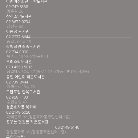
어린이청소년 국학도서관
02-747-8335
명륜길 26
창신소담도서관
02-3672-0234
창신길 83
아름꿈 도서관
02-2237-6644
종로58가길 19
삼청공원 숲속도서관
02-734-3900
북촌로 134-3 삼청공원 내
우리소리도서관
070-4550-5015
삼일대로30길 47 (종로1.2.3.4가동주민센터 4,5층)
통인 어린이 작은도서관
02-739-8444
자하문로13길 20
도담도담 한옥도서관
02-928-1133
숭인동길 43
청운효자동 북카페
02-2148-5020
자하문로 92 (청운효자동주민센터 2층)
꿈꾸는 평창동 작은도서관
02-2148-5140
평창문화로 65 (평창동주민센터 2층)
무악다솜방