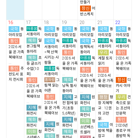
만들기
창신
어
반스케치
16
17
18
19
20
21
22
국학
아름꿈
국학
국학
국학
국학
국학
동
독
동
동
동
동
동
서동아리
아리모집
아리모집
아리모집
아리모집
아리모집
아리모집
혜화
통인
일
국학
아름꿈
국학
아름꿈
아름꿈
독
독
그
독
독
본그림책
서동아리
서동아리
서동아리
2026 서
서동아리
림책독서
동아리
통인
우리
통인
울 온 가족
<책 산책
동아리
사
혜화
북웨이브
시키는 사
초
아름꿈
2026 서
독
계절 토지
2026 서
...
람들...
등 글쓰기
울 온 가족
서동아리
읽기
울 온 가족
통인
아름꿈
추
수업(10
독
북웨이브
북웨이브
통인
통인
회)
서동아리
...
...
천도서 표
2026 서
2026 서
혜화
창신
지 전시회
통인
홍파랑
시
디
그
울 온 가족
울 온 가족
림책 읽는
낭독 필사
카시 이야
2026 서
북웨이브
북웨이브
어른
동아리
기
울 온 가족
...
...
통인
북웨이브
지혜
지혜
평창
우리
고
원
평
건
...
2026 서
전 함께 읽
화전시
창 지혜학
축으로 읽
지혜
원
울 온 가족
기(초등
교 : 12권
는 조선의
혜화
원
북웨이브
화전시
5,6학년)
의 고전
인문학
화전시
...
읽...
혜화
지혜
통인
원
원
이화
청
지혜
원
국학
이
화전시
화전시
2026년
소년베스
화전시
밤에 책을
종로구 여
이화
혜화
청
원
트셀러
혜화
잡고
름방학 독
원
소년베스
화전시