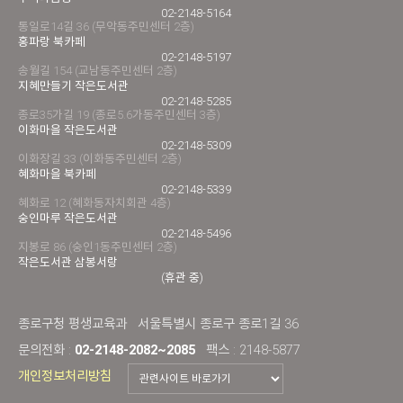
02-2148-5164
통일로14길 36 (무악동주민센터 2층)
홍파랑 북카페
02-2148-5197
송월길 154 (교남동주민센터 2층)
지혜만들기 작은도서관
02-2148-5285
종로35가길 19 (종로5.6가동주민센터 3층)
이화마을 작은도서관
02-2148-5309
이화장길 33 (이화동주민센터 2층)
혜화마을 북카페
02-2148-5339
혜화로 12 (혜화동자치회관 4층)
숭인마루 작은도서관
02-2148-5496
지봉로 86 (숭인1동주민센터 2층)
작은도서관 삼봉서랑
(휴관 중)
종로구청 평생교육과
서울특별시 종로구 종로1길 36
문의전화 :
02-2148-2082~2085
팩스 : 2148-5877
개인정보처리방침