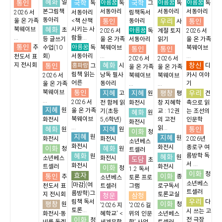
혜화
통인
일
국학
아름꿈
국학
아름꿈
아름꿈
독
독
그
독
독
본그림책
서동아리
서동아리
서동아리
2026 서
서동아리
림책독서
동아리
통인
우리
통인
울 온 가족
<책 산책
동아리
사
혜화
북웨이브
시키는 사
초
아름꿈
2026 서
독
계절 토지
2026 서
...
람들...
등 글쓰기
울 온 가족
서동아리
읽기
울 온 가족
통인
아름꿈
추
수업(10
독
북웨이브
북웨이브
통인
통인
회)
서동아리
...
...
천도서 표
2026 서
2026 서
혜화
창신
지 전시회
통인
홍파랑
시
디
그
울 온 가족
울 온 가족
림책 읽는
낭독 필사
카시 이야
2026 서
북웨이브
북웨이브
어른
동아리
기
울 온 가족
...
...
통인
북웨이브
지혜
지혜
평창
우리
고
원
평
건
...
2026 서
전 함께 읽
화전시
창 지혜학
축으로 읽
지혜
원
울 온 가족
기(초등
교 : 12권
는 조선의
혜화
원
북웨이브
화전시
5,6학년)
의 고전
인문학
화전시
...
읽...
혜화
지혜
통인
원
원
이화
청
지혜
원
지혜
원
화전시
화전시
2026년
소년베스
화전시
화전시
종로구 여
이화
혜화
청
원
트셀러
혜화
름방학 독
원
혜화
원
소년베스
화전시
도담
초
서 ...
화전시
트셀러
화전시
이화
청
1.2 독서
이화
청
효자
통인
이화
추
종
소년베스
토론 프로
소년베스
[마감](여
천도서 표
트셀러
그램
로구독서
트셀러
름방학)그
지 전시회
토론교실
청운
삼청
우리
림책 독서
다
평창
이화
원
청
'2026 지
'2026 길
토론...
시 쓰는 고
화전시-동
혜학교' <
위의 인문
소년베스
이화
전 극장
청