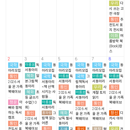
우리
다
시 쓰는 고
전 극장
통인
추
천도서 표
지 전시회
이화
여
름방학 북
(Book)캉
스
2
3
4
5
6
7
8
국학
아름꿈
국학
국학
국학
국학
국학
동
독
동
동
동
동
동
서동아리
아리모집
아리모집
아리모집
아리모집
아리모집
아리모집
혜화
통인
일
국학
아름꿈
국학
아름꿈
아름꿈
독
독
그
독
독
본그림책
서동아리
서동아리
서동아리
2026 서
서동아리
림책독서
동아리
통인
우리
통인
울 온 가족
<책 산책
동아리
사
혜화
북웨이브
시키는 사
초
아름꿈
2026 서
독
계절 토지
2026 서
...
람들...
등 글쓰기
울 온 가족
서동아리
읽기
울 온 가족
청운
아름꿈
아
수업(10
독
북웨이브
북웨이브
통인
통인
회)
서동아리
...
...
빠와 함께
2026 서
2026 서
혜화
창신
하는 독서
통인
홍파랑
시
디
그
울 온 가족
울 온 가족
캠프
림책 읽는
낭독 필사
카시 이야
2026 서
북웨이브
북웨이브
통인
어른
추
동아리
기
울 온 가족
...
...
통인
북웨이브
지혜
창신
평창
우리
천도서 표
고
조
평
건