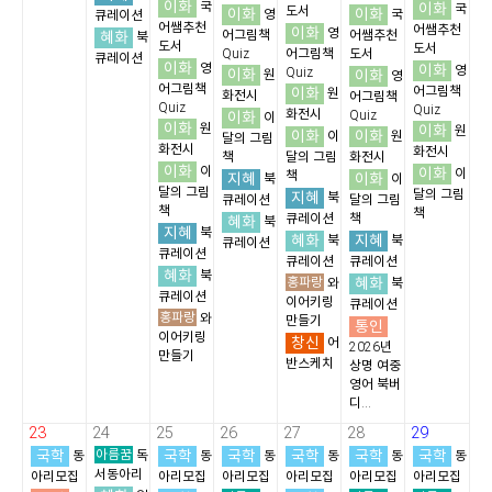
이화
국
이화
국
도서
이화
이화
영
국
큐레이션
어쌤추천
어쌤추천
이화
영
혜화
어그림책
어쌤추천
북
도서
도서
Quiz
어그림책
도서
큐레이션
이화
영
이화
영
이화
Quiz
이화
원
영
어그림책
이화
어그림책
원
화전시
어그림책
Quiz
Quiz
화전시
이화
Quiz
이
이화
원
이화
원
이화
이화
이
원
달의 그림
화전시
화전시
책
달의 그림
화전시
이화
이
이화
이
책
지혜
이화
북
이
달의 그림
달의 그림
지혜
북
큐레이션
달의 그림
책
책
큐레이션
책
혜화
북
지혜
북
혜화
지혜
북
북
큐레이션
큐레이션
큐레이션
큐레이션
혜화
북
홍파랑
혜화
와
북
큐레이션
이어키링
큐레이션
홍파랑
와
만들기
통인
이어키링
창신
어
2026년
만들기
반스케치
상명 여중
영어 북버
디...
23
24
25
26
27
28
29
국학
아름꿈
국학
국학
국학
국학
국학
동
독
동
동
동
동
동
서동아리
아리모집
아리모집
아리모집
아리모집
아리모집
아리모집