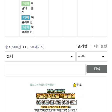
이화
이
달의 그림
책
지혜
북
큐레이션
혜화
북
큐레이션
총
1,598
건
(
11
/320 페이지)