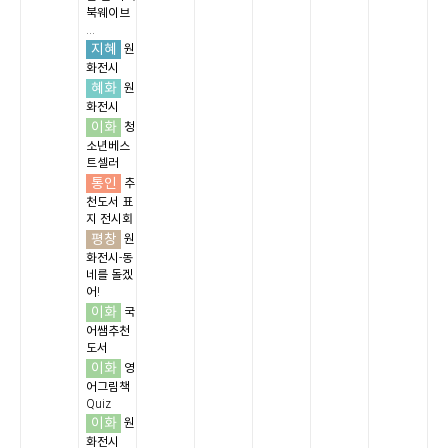
북웨이브
...
지혜
원
화전시
혜화
원
화전시
이화
청
소년베스
트셀러
통인
추
천도서 표
지 전시회
평창
원
화전시-동
네를 돌겠
어!
이화
국
어쌤추천
도서
이화
영
어그림책
Quiz
이화
원
화전시