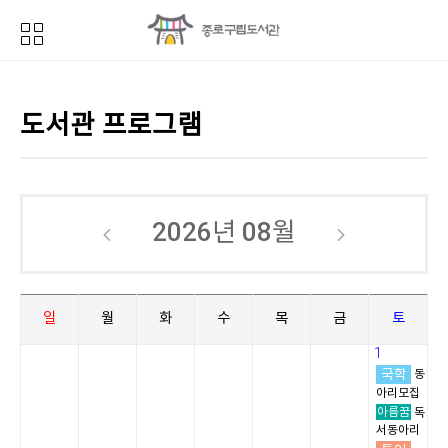
도서관 프로그램
2026년
08월
일
월
화
수
목
금
토
1
국학
동
아리모집
아름꿈
독
서동아리