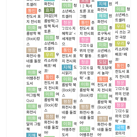
도담
초
서 ...
지혜
화전시
원
트셀러
이화
청
1.2 독서
이화
청
효자
화전시
통인
추
소년베스
토론 프로
소년베스
혜화
[마감](여
원
천도서 표
트셀러
그램
트셀러
름방학)그
지 전시회
화전시
청운
통인
추
우리
림책 독서
다
이화
이화
여
종
'2026 지
천도서 표
토론...
시 쓰는 고
름방학 북
혜학교' <
지 전시회
로구독서
이화
전 극장
청
(Book)캉
세계문학
토론교실
청운
우리
소년베스
우
스
으...
이화
청
'2026 길
트셀러
리소리와
평창
통인
원
추
위의 인문
소년베스
우리
배프! 베
우
화전시-동
천도서 표
학' 활동...
트셀러
프!
리소리와
네를 돌겠
지 전시회
청운
도담
방
통인
배프! 베
추
어!
지혜
도
'2026 길
학,도담에
프!
천도서 표
이화
국
시읽기
위의 인문
서 놀자!
통인
지 전시회
추
어쌤추천
학' <종...
이화
통인
여
추
청운
천도서 표
도서
이화
여
름방학 북
천도서 표
지 전시회
'2026 길
이화
영
(Book)캉
름방학 북
지 전시회
이화
위의 인문
여
어그림책
스
(Book)캉
이화
여
학' 활동...
름방학 북
Quiz
스
평창
원
름방학 북
청운
(Book)캉
이화
평창
원
원
화전시-동
(Book)캉
스
'2026 길
화전시
네를 돌겠
화전시-동
스
평창
위의 인문
원
이화
어!
네를 돌겠
평창
이
원
학' <종...
화전시-동
어!
이화
국
달의 그림
화전시-동
국학
네를 돌겠
종
이화
국
책
어쌤추천
네를 돌겠
어!
로미각
지혜
도서
어쌤추천
어!
북