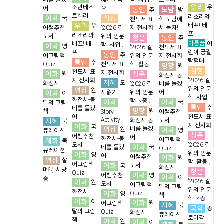
네를 돌겠
세계문학
학' 사업...
트셀러
우리
소년베스
우
어!
으...
통인
도담
추
방
트셀러
리소리와
이화
삼청
국
천도서 표
학,도담에
우리
배프! 베
우
어쌤추천
'2026 길
지 전시회
서 놀자!
프!
리소리와
도서
위의 인문
청운
통인
추
아름꿈
배프! 베
어
학' 사업...
이화
영
'2026 길
천도서 표
프!
린이 궁궐
통인
추
어그림책
위의 인문
지 전시회
탐험대
통인
추
Quiz
천도서 표
학' 활동...
평창
원
삼청
천도서 표
이화
지 전시회
청운
원
화전시-동
지 전시회
'2026 길
지혜
도
화전시
'2026 길
네를 돌겠
위의 인문
평창
원
이화
시읽기
위의 인문
어!
이
학' 사업...
화전시-동
학' <종...
이화
이화
국
달의 그림
통인
추
네를 돌겠
평창
원
책
Story
어쌤추천
어!
천도서 표
Activity
지혜
화전시-동
도서
북
지 전시회
이화
국
평창
네를 돌겠
원
이화
영
큐레이션
청운
어쌤추천
어!
화전시-동
혜화
어그림책
북
도서
'2026 길
이화
네를 돌겠
국
Quiz
큐레이션
위의 인문
이화
영
어!
어쌤추천
이화
원
평창
살
학' 활동...
어그림책
이화
도서
국
화전시
며時 시낭
청운
Quiz
이화
어쌤추천
영
이화
이
송
이화
'2026 길
원
도서
어그림책
달의 그림
위의 인문
화전시
이화
Quiz
영
책
학' <종...
이화
이
이화
원
어그림책
지혜
북
국학
종
달의 그림
Quiz
화전시
큐레이션
로미각
책
이화
원
이화
이