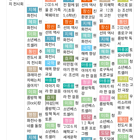
...
지 전시회
2026 서
전 함께 읽
선의 역사
창 지혜학
축으로 읽
지혜
원
울 온 가족
기(초등
교 : 12권
는 조선의
창신
친
북웨이브
화전시
5,6학년)
의 고전
인문학
환경코딩
...
읽...
혜화
창신
통인
원
조
지혜
원
창신
조
창신
조
화전시
선의 역사
2026년
화전시
선의 역사
선의 역사
종로구 여
이화
지혜
청
원
혜화
원
지혜
름방학 독
원
지혜
원
소년베스
화전시
화전시
서 ...
화전시
트셀러
화전시
혜화
원
국학
문
아름꿈
토
혜화
통인
원
혜화
추
원
화전시
해력 향상
요시네마
화전시
천도서 표
화전시
효자
재
교실
이화
청
국학
지 전시회
문
이화
종
미만점 이
아름꿈
옛
소년베스
평창
북
해력 향상
야기 한국
로구독서
이야기 따
트셀러
교실
큐레이션-
사: 조선의
토론교실
라 한 걸음
우리
다
아름꿈
치매는처
...
옛
아름꿈
옛
청운
여
시 쓰는 고
음이지?
아름꿈
이야기 따
옛
이야기 따
름방학특
전 극장
이화
라 한 걸음
이야기 따
여
라 한 걸음
강
우리
우
효자
라 한 걸음
청운
름방학 북
여
이화
청
이화
리소리와
(Book)캉
청
[마감](여
름방학특
소년베스
배프! 베
스
름방학)그
소년베스
강
트셀러
프!
평창
림책 독서
트셀러
원
이화
청
도담
초
통인
토론...
추
청운
화전시-동
소년베스
1.2 독서
이화
천도서 표
청
네를 돌겠
'2026 지
트셀러
토론 프로
지 전시회
어!
소년베스
혜학교' <
도담
방
그램
이화
지혜
트셀러
여
세계문학
북
학,도담에