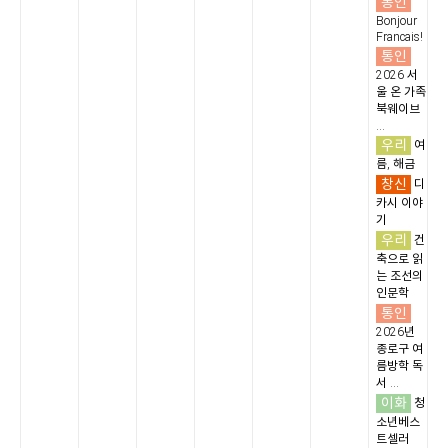
통인
Bonjour
Francais!
통인
2026 서
울 온 가족
북웨이브
...
우리
여
름, 해금
창신
디
카시 이야
기
우리
건
축으로 읽
는 조선의
인문학
통인
2026년
종로구 여
름방학 독
서 ...
이화
청
소년베스
트셀러