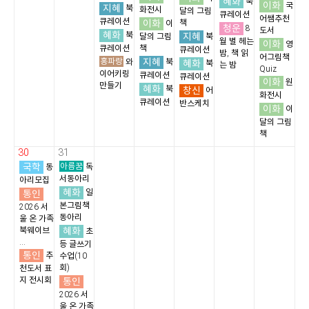
혜화
북
이화
국
지혜
북
화전시
달의 그림
큐레이션
어쌤추천
큐레이션
이화
책
이
청운
8
도서
혜화
북
지혜
달의 그림
북
월 별 헤는
이화
영
큐레이션
책
큐레이션
밤, 책 읽
어그림책
홍파랑
지혜
와
북
혜화
북
는 밤
Quiz
이어키링
큐레이션
큐레이션
이화
원
만들기
혜화
북
창신
어
화전시
큐레이션
반스케치
이화
이
달의 그림
책
30
31
국학
아름꿈
동
독
서동아리
아리모집
혜화
통인
일
본그림책
2026 서
동아리
울 온 가족
혜화
북웨이브
초
...
등 글쓰기
통인
추
수업(10
회)
천도서 표
지 전시회
통인
2026 서
울 온 가족