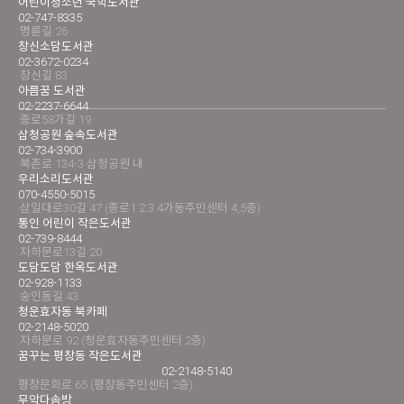
어린이청소년 국학도서관
02-747-8335
명륜길 26
창신소담도서관
02-3672-0234
창신길 83
아름꿈 도서관
02-2237-6644
종로58가길 19
삼청공원 숲속도서관
02-734-3900
북촌로 134-3 삼청공원 내
우리소리도서관
070-4550-5015
삼일대로30길 47 (종로1.2.3.4가동주민센터 4,5층)
통인 어린이 작은도서관
02-739-8444
자하문로13길 20
도담도담 한옥도서관
02-928-1133
숭인동길 43
청운효자동 북카페
02-2148-5020
자하문로 92 (청운효자동주민센터 2층)
꿈꾸는 평창동 작은도서관
02-2148-5140
평창문화로 65 (평창동주민센터 2층)
무악다솜방