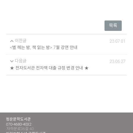
목록
이전글
23.07.01
<별 헤는 밤, 책 읽는 밤> 7월 강연 안내
다음글
23.06.27
★ 전자도서관 전자책 대출 규정 변경 안내 ★
청운문학도서관
070-4680-4032
자하문로36길 40