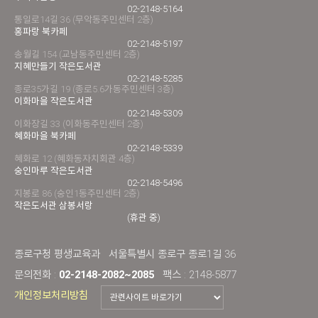
02-2148-5164
통일로14길 36 (무악동주민센터 2층)
홍파랑 북카페
02-2148-5197
송월길 154 (교남동주민센터 2층)
지혜만들기 작은도서관
02-2148-5285
종로35가길 19 (종로5.6가동주민센터 3층)
이화마을 작은도서관
02-2148-5309
이화장길 33 (이화동주민센터 2층)
혜화마을 북카페
02-2148-5339
혜화로 12 (혜화동자치회관 4층)
숭인마루 작은도서관
02-2148-5496
지봉로 86 (숭인1동주민센터 2층)
작은도서관 삼봉서랑
(휴관 중)
종로구청 평생교육과
서울특별시 종로구 종로1길 36
문의전화 :
02-2148-2082~2085
팩스 : 2148-5877
개인정보처리방침