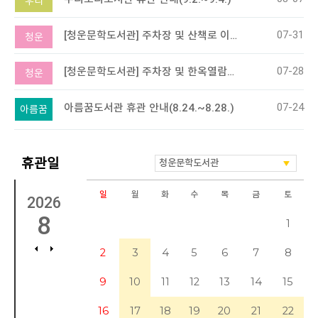
우리
07-31
[청운문학도서관] 주차장 및 산책로 이용 불가 : 8.10.(월)
청운
07-28
[청운문학도서관] 주차장 및 한옥열람실 이용 제한 안내(8/2, 8/9)
청운
07-24
아름꿈도서관 휴관 안내(8.24.~8.28.)
아름꿈
휴관일
일
월
화
수
목
금
토
2026
8
1
2
3
4
5
6
7
8
9
10
11
12
13
14
15
16
17
18
19
20
21
22