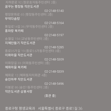
자하문로 92 (청운효자동주민센터 2층)
꿈꾸는 평창동 작은도서관
02-2148-5140
평창문화로 65 (평창동주민센터 2층)
무악다솜방
02-2148-5164
통일로14길 36 (무악동주민센터 2층)
홍파랑 북카페
02-2148-5197
송월길 154 (교남동주민센터 2층)
지혜만들기 작은도서관
02-2148-5285
종로35가길 19 (종로5.6가동주민센터 3층)
이화마을 작은도서관
02-2148-5309
이화장길 33 (이화동주민센터 2층)
혜화마을 북카페
02-2148-5339
혜화로 12 (혜화동자치회관 4층)
숭인마루 작은도서관
02-2148-5496
지봉로 86 (숭인1동주민센터 2층)
작은도서관 삼봉서랑
(휴관 중)
종로구청 평생교육과
서울특별시 종로구 종로1길 36