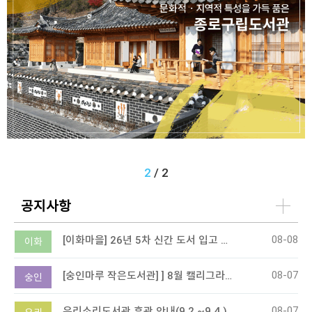
2
/
2
공지사항
08-08
[이화마을] 26년 5차 신간 도서 입고 안내
이화
08-07
[숭인마루 작은도서관] ] 8월 캘리그라피 프로그램 -책속의 한 문장 마음에 적다
숭인
08-07
우리소리도서관 휴관 안내(9.2.~9.4.)