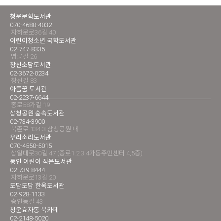
청운문학도서관
070-4680-4032
자하문로36길 40
어린이청소년 국학도서관
02-747-8335
명륜길 26
창신소담도서관
02-3672-0234
창신길 83
아름꿈 도서관
02-2237-6644
종로58가길 19
삼청공원 숲속도서관
02-734-3900
북촌로 134-3 삼청공원 내
우리소리도서관
070-4550-5015
삼일대로30길 47 (종로1.2.3.4가동주민센터 4,5층)
통인 어린이 작은도서관
02-739-8444
자하문로13길 20
도담도담 한옥도서관
02-928-1133
숭인동길 43
청운효자동 북카페
02-2148-5020