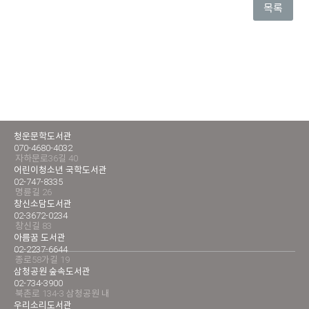
목록
청운문학도서관
070-4680-4032
자하문로36길 40
어린이청소년 국학도서관
02-747-8335
명륜길 26
창신소담도서관
02-3672-0234
창신길 83
아름꿈 도서관
02-2237-6644
종로58가길 19
삼청공원 숲속도서관
02-734-3900
북촌로 134-3 삼청공원 내
우리소리도서관