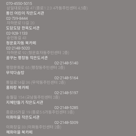
070-4550-5015
삼일대로30길 47 (종로1.2.3.4가동주민센터 4,5층)
통인 어린이 작은도서관
02-739-8444
자하문로13길 20
도담도담 한옥도서관
02-928-1133
숭인동길 43
청운효자동 북카페
02-2148-5020
자하문로 92 (청운효자동주민센터 2층)
꿈꾸는 평창동 작은도서관
02-2148-5140
평창문화로 65 (평창동주민센터 2층)
무악다솜방
02-2148-5164
통일로14길 36 (무악동주민센터 2층)
홍파랑 북카페
02-2148-5197
송월길 154 (교남동주민센터 2층)
지혜만들기 작은도서관
02-2148-5285
종로35가길 19 (종로5.6가동주민센터 3층)
이화마을 작은도서관
02-2148-5309
이화장길 33 (이화동주민센터 2층)
혜화마을 북카페