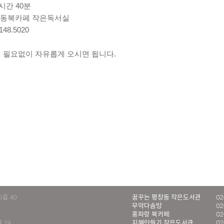
1시간 40분
자동북카페 작은독서실
48.5020
실 필요없이 자유롭게 오시면 됩니다.
길 40
꿈꾸는 평창동 작은도서관
02
무악다솜방
02
홍파랑 북카페
02
 19
지혜만들기 작은도서관
02