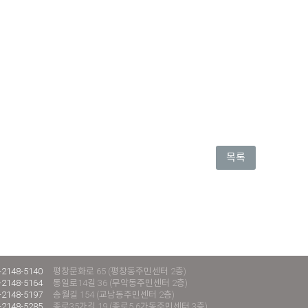
목록
-2148-5140
평창문화로 65 (평창동주민센터 2층)
-2148-5164
통일로14길 36 (무악동주민센터 2층)
-2148-5197
송월길 154 (교남동주민센터 2층)
-2148-5285
종로35가길 19 (종로5.6가동주민센터 3층)