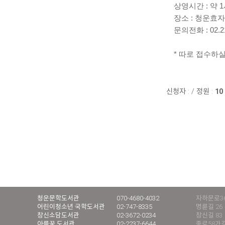
상영시간 : 약 
장소 : 청운효
문의전화 : 02.21
* 따로 접수하
신청자 :
/
정원 :
10
청운문학도서관
070-4680-4032
자하문로36
어린이청소년 국학도서관
02-747-8335
명륜길 26
창신소담도서관
02-3672-0234
창신길 83
아름꿈 도서관
02-2237-6644
종로58가길