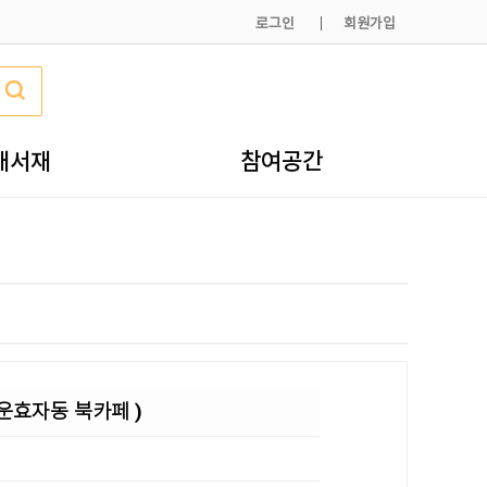
로그인
회원가입
내서재
참여공간
청운효자동 북카페 )