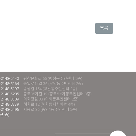
목록
-2148-5140
평창문화로 65 (평창동주민센터 2층)
-2148-5164
통일로14길 36 (무악동주민센터 2층)
-2148-5197
송월길 154 (교남동주민센터 2층)
-2148-5285
종로35가길 19 (종로5.6가동주민센터 3층)
-2148-5309
이화장길 33 (이화동주민센터 2층)
-2148-5339
혜화로 12 (혜화동자치회관 4층)
-2148-5496
지봉로 86 (숭인1동주민센터 2층)
관 중)