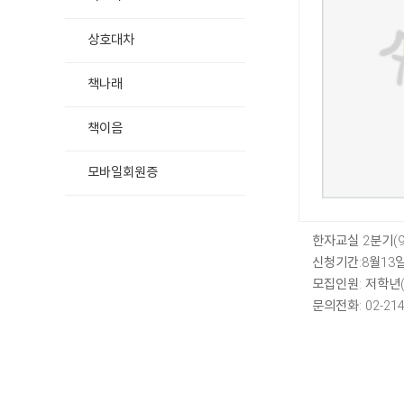
상호대차
책나래
책이음
모바일회원증
한자교실 2분기(9
신청기간:8월13
모집인원: 저학년(1
문의전화: 02-214