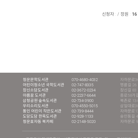
신청자 :
/
정원 :
16
청운문학도서관
070-4680-4032
자하문로36
어린이청소년 국학도서관
02-747-8335
명륜길 26
창신소담도서관
02-3672-0234
창신길 83
아름꿈 도서관
02-2237-6644
종로58가길
삼청공원 숲속도서관
02-734-3900
북촌로 13
우리소리도서관
070-4550-5015
삼일대로30길
통인 어린이 작은도서관
02-739-8444
자하문로13
도담도담 한옥도서관
02-928-1133
숭인동길 4
청운효자동 북카페
02-2148-5020
자하문로 9