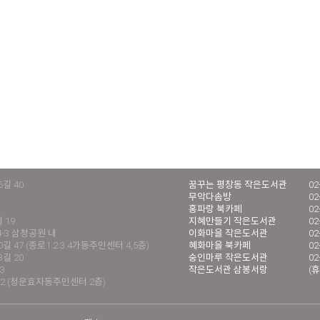
길 40
꿈꾸는 평창동 작은도서관
02
무악다솜방
02
홍파랑 북카페
02
 19
지혜만들기 작은도서관
02
4-3 삼청공원 내
이화마을 작은도서관
02
 47 (종로1.2.3.4가동주민센터 4,5층)
혜화마을 북카페
02
길 20
숭인마루 작은도서관
02
3
작은도서관 삼봉서랑
(휴
2 (청운효자동주민센터 2층)