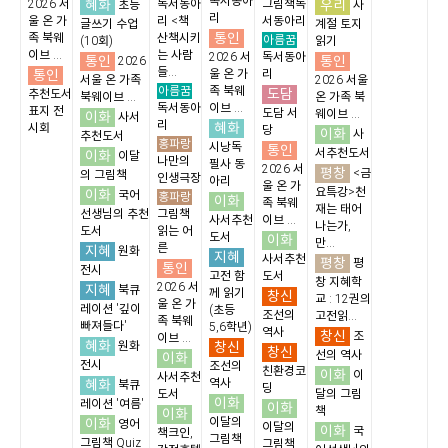
독서동아
혜화
우리
2026 서
독서동아
그림책독
초등
사
리
울 온 가
리 <책
서동아리
글쓰기 수업
계절 토지
통인
족 북웨
산책시키
아름꿈
(10회)
읽기
이브 ...
는 사람
2026 서
독서동아
통인
통인
2026
들...
통인
울 온 가
리
서울 온 가족
2026 서울
아름꿈
족 북웨
도담
추천도서
북웨이브 ...
온 가족 북
독서동아
이브 ...
표지 전
도담 서
웨이브 ...
이화
사서
리
혜화
시회
당
이화
사
추천도서
홍파랑
시낭독
통인
서추천도서
이화
이달
나만의
필사 동
2026 서
평창
<금
의 그림책
인생극장
아리
울 온 가
요특강>천
이화
국어
홍파랑
이화
족 북웨
재는 태어
선생님의 추천
그림책
사서추천
이브 ...
나는가,
도서
읽는 어
도서
이화
만...
른
지혜
원화
지혜
사서추천
평창
평
통인
전시
고전 함
도서
창 지혜학
2026 서
지혜
북큐
께 읽기
창신
교 : 12권의
울 온 가
레이션 '깊이
(초등
조선의
고전읽...
족 북웨
빠져들다'
5,6학년)
역사
창신
조
이브 ...
혜화
창신
원화
창신
선의 역사
이화
전시
조선의
친환경코
이화
이
사서추천
혜화
역사
북큐
딩
도서
달의 그림
이화
레이션 '여름'
이화
책
이화
이화
이달의
영어
이달의
이화
국
책크인,
그림책
그림책 Quiz
그림책