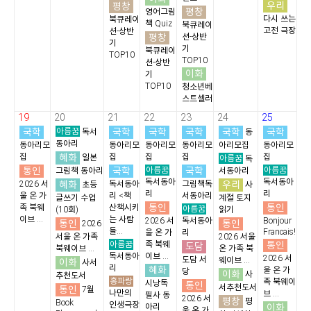
우리
평창
평창
영어그림
다시 쓰는
북큐레이
책 Quiz
북큐레이
고전 극장
션-상반
평창
션-상반
기
기
북큐레이
TOP10
TOP10
션-상반
이화
기
TOP10
청소년베
스트셀러
19
20
21
22
23
24
25
국학
아름꿈
국학
국학
국학
국학
국학
독서
동
동아리
동아리모
동아리모
동아리모
동아리모
아리모집
동아리모
혜화
집
집
집
집
집
일본
아름꿈
독
통인
국학
아름꿈
국학
아름꿈
그림책 동아리
서동아리
독서동아
독서동아
혜화
우리
2026 서
독서동아
그림책독
초등
사
리
리
울 온 가
리 <책
서동아리
글쓰기 수업
계절 토지
통인
통인
족 북웨
산책시키
아름꿈
(10회)
읽기
이브 ...
는 사람
2026 서
독서동아
Bonjour
통인
통인
2026
들...
Francais!
울 온 가
리
서울 온 가족
2026 서울
아름꿈
통인
족 북웨
도담
북웨이브 ...
온 가족 북
독서동아
이브 ...
2026 서
도담 서
웨이브 ...
이화
사서
리
혜화
울 온 가
당
이화
사
추천도서
홍파랑
족 북웨이
시낭독
통인
서추천도서
통인
7월
나만의
브 ...
필사 동
2026 서
평창
평
Book
인생극장
이화
아리
울 온 가