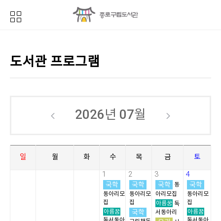
도서관 프로그램
2026년
07월
일
월
화
수
목
금
토
1
2
3
4
국학
국학
국학
국학
동
동아리모
동아리모
아리모집
동아리모
집
집
집
아름꿈
독
아름꿈
국학
아름꿈
서동아리
독서동아
독서동아