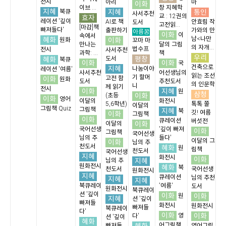
전시
아리
마
이화
이브 ...
창 지혜학
지혜
지혜
통인
북큐
사서추천
교 : 12권의
효자
레이션 '깊이
AI로 책
안효림 작
도서
고전읽...
[마감]책
빠져들다'
출판하기
가와의 만
아름꿈
이화
이
속에서
혜화
남<나만
이화
원화
꼬마 마
만나는
달의 그림
의 자개...
법수프
전시
사서추천
과학: ...
책
우리
평창
혜화
도서
북큐
이화
이화
국
건축으로
지혜
나눔이야
레이션 '여름'
사서추천
어선생님의
읽는 조선
기 할머
이화
고전 함
원화
도서
추천도서
의 인문학
니
께 읽기
전시
이화
지혜
원
삼청
이화
(초등
이화
영어
이달의
화전시
5,6학년)
톡톡 쫄
이달의
그림책 Quiz
그림책
지혜
북
깃! 여름
이화
그림책
이화
큐레이션
버섯전
이화
이달의
국어선생
'깊이 빠져
이화
그림책
국어선생
님의 추
들다'
이달의 그
이화
님의 추
천도서
혜화
원
림책
천도서
국어선생
지혜
화전시
이화
지혜
님의 추
원화전시
혜화
북
천도서
국어선생
원화전시
지혜
큐레이션
님의 추천
지혜
지혜
북큐레이
'여름'
도서
원화전시
북큐레이
션 '깊이
이화
이화
원
지혜
션 '깊이
빠져들
화전시
원화전시
빠져들
북큐레이
다'
이화
이화
영
다'
션 '깊이
혜화
어그림책
빠져들
영어그림