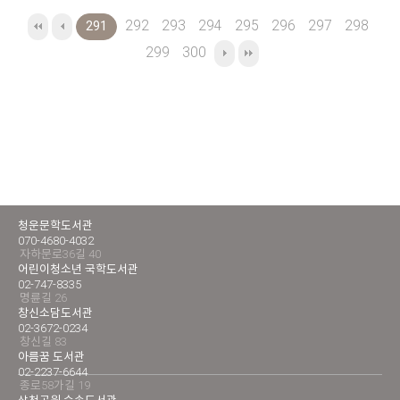
292
293
294
295
296
297
298
291
299
300
청운문학도서관
070-4680-4032
자하문로36길 40
어린이청소년 국학도서관
02-747-8335
명륜길 26
창신소담도서관
02-3672-0234
창신길 83
아름꿈 도서관
02-2237-6644
종로58가길 19