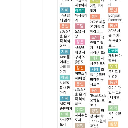
우리
그림책독
사
리
리
서동아리
계절 토지
지혜
통인
아름꿈
읽기
고전 함
독서동아
Bonjour
통인
Francais!
께 읽기
리
2026 서울
통인
통인
도담
온 가족 북
2026 서
2026 서
도담 서
웨이브 ...
울 온 가
울 온 가
당
도담
색
족 북웨이
족 북웨
청운
연필로 펼
브 ...
이브 ...
신중년
치는 나의
아름꿈
지혜
대상 시
세상(기초)
재활용 마
AI로 풀
창작 ‘시
이화
사
법공방
어내는
(詩)짓...
서추천도서
우리
나의 이
창신
지혜
초
야기
국악로 명
어반스케
등 1,2학년
인명창
혜화
치(미술)
비경쟁 독
통인
시낭독
통인
서토론
필사 동
이야기가
2026 서
통인
아리
있는 코딩
울 온 가
"BookBook
: 디지털
지혜
족 북웨
오락실" 프
수...
AI로 책
이브 ...
로그...
이화
출판하기
이화
평창
평
사서추천
이화
사서추천
창 지혜학
도서
사서추천
도서
교 : 12권의
삼청
도서
평창
고전읽...