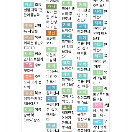
감정호텔
어선생님의
이화
혜화
이화
초등
추천도서
효자
국어선생
실험 과학 '흔
국어선생
지혜
원
작가 클
님의 추
한여름방학,
님의 추
럽: 캐릭
화전시
천도서
...
천도서
터 탄생
지혜
북
지혜
평창
살며
지혜
의 비밀
큐레이션
원화전시
時 시낭송
원화전시
창신
'깊이 빠져
지혜
평창
지혜
북큐
조선의
들다'
북큐레이
레이션-상반기
북큐레이
역사
혜화
원
션 '깊이
TOP10
션 '깊이
이화
화전시
빠져들
이화
빠져들
청소
이달의
혜화
북
다'
다'
년베스트셀러
그림책
큐레이션
혜화
혜화
도담
수어
이화
'여름'
원화전시
원화전시
첫걸음
국어선생
이화
영
혜화
혜화
통인
추천
님의 추
어그림책
북큐레이
북큐레이
천도서
도서 표지 전
Quiz
션 '여름'
션 '여름'
지혜
시회
이화
종
이화
이화
평창
북큐
원화전시
로구독서토
영어그림
영어그림
지혜
레이션-치매는
론교실
책 Quiz
책 Quiz
처음이지?
북큐레이
청운
<별
효자
국학
이화
여름
션 '깊이
헤는 밤, 책
재미만점
문해력
빠져들
방학 북
읽는 밤>
이야기
향상교실
다'
(Book)캉스
국학
우
한국사:
평창
혜화
리의 숙제
조선의 ...
북큐레이
원화전시