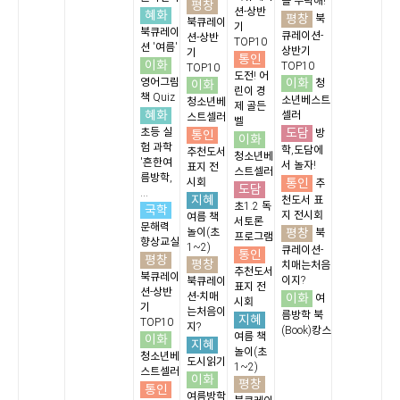
를 부탁해!
평창
션-상반
혜화
평창
북
북큐레이
기
북큐레이
큐레이션-
션-상반
TOP10
션 '여름'
상반기
기
통인
이화
TOP10
TOP10
도전! 어
이화
영어그림
이화
청
린이 경
책 Quiz
소년베스트
청소년베
제 골든
혜화
셀러
스트셀러
벨
도담
초등 실
통인
방
이화
험 과학
학,도담에
추천도서
청소년베
'흔한여
서 놀자!
표지 전
스트셀러
름방학,
통인
시회
추
도담
...
지혜
천도서 표
초1.2 독
국학
지 전시회
여름 책
서토론
문해력
평창
놀이(초
북
프로그램
향상교실
1~2)
큐레이션-
통인
평창
평창
치매는처음
추천도서
북큐레이
이지?
북큐레이
표지 전
션-상반
션-치매
이화
여
시회
기
는처음이
름방학 북
지혜
TOP10
지?
(Book)캉스
여름 책
이화
지혜
놀이(초
청소년베
도시읽기
1~2)
스트셀러
이화
평창
통인
여름방학