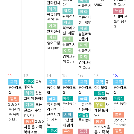
혜화
원화전시
Quiz
다'
책 Quiz
원화전시
혜화
혜화
도담
혜화
북큐레이
원화전시
시네마 글
북큐레이
션 '여름'
쓰기 탐험
혜화
션 '여름'
이화
대
혜화
북큐레이
원화전시
션 '여름'
텀블러백
이화
이화
만들기
영어그림
이화
원화전시
책 Quiz
이화
원화전시
이화
영어그림
책 Quiz
영어그림
책 Quiz
12
13
14
15
16
17
18
국학
아름꿈
국학
국학
국학
국학
국학
독서
동
동아리
동아리모
동아리모
동아리모
동아리모
아리모집
동아리모
혜화
집
집
집
집
집
일본
아름꿈
독
통인
국학
아름꿈
국학
아름꿈
그림책 동아리
서동아리
독서동아
독서동아
혜화
우리
2026 서
독서동아
그림책독
초등
사
리
리
울 온 가
리 <책
서동아리
글쓰기 수업
계절 토지
지혜
통인
족 북웨
산책시키
아름꿈
(10회)
읽기
이브 ...
는 사람
고전 함
독서동아
Bonjour
통인
통인
2026
들...
Francais!
께 읽기
리
서울 온 가족
2026 서울
아름꿈
통인
통인
도담
북웨이브 ...
온 가족 북