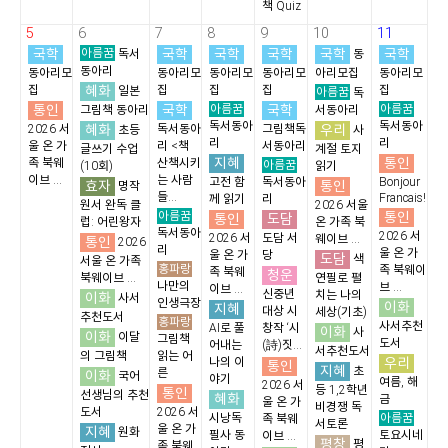
책 Quiz
5
6
7
8
9
10
11
국학
아름꿈
국학
국학
국학
국학
국학
독서
동
동아리
동아리모
동아리모
동아리모
동아리모
아리모집
동아리모
혜화
집
집
집
집
집
일본
아름꿈
독
통인
국학
아름꿈
국학
아름꿈
그림책 동아리
서동아리
독서동아
독서동아
혜화
우리
2026 서
독서동아
그림책독
초등
사
리
리
울 온 가
리 <책
서동아리
글쓰기 수업
계절 토지
지혜
통인
족 북웨
산책시키
아름꿈
(10회)
읽기
이브 ...
는 사람
고전 함
독서동아
Bonjour
효자
통인
명작
들...
Francais!
께 읽기
리
원서 완독 클
2026 서울
아름꿈
통인
통인
도담
럽: 어린왕자
온 가족 북
독서동아
2026 서
2026 서
도담 서
웨이브 ...
통인
2026
리
울 온 가
울 온 가
당
도담
색
서울 온 가족
홍파랑
족 북웨이
족 북웨
청운
북웨이브 ...
연필로 펼
나만의
브 ...
이브 ...
신중년
치는 나의
이화
사서
인생극장
이화
지혜
대상 시
세상(기초)
추천도서
홍파랑
사서추천
AI로 풀
창작 ‘시
이화
사
이화
이달
그림책
도서
어내는
(詩)짓...
서추천도서
의 그림책
읽는 어
우리
나의 이
통인
지혜
초
른
이화
국어
야기
여름, 해
2026 서
등 1,2학년
통인
선생님의 추천
혜화
금
울 온 가
비경쟁 독
도서
2026 서
아름꿈
시낭독
족 북웨
서토론
울 온 가
지혜
원화
필사 동
토요시네
이브 ...
평창
평
족 북웨