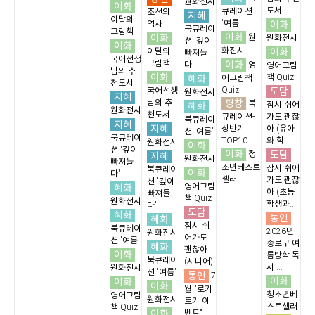
원화전시
이화
도서
큐레이션
조선의
지혜
이달의
'여름'
이화
역사
북큐레이
그림책
이화
이화
원
원화전시
션 '깊이
이화
화전시
이화
이달의
빠져들
국어선생
그림책
이화
다'
영
영어그림
님의 추
이화
혜화
책 Quiz
어그림책
천도서
Quiz
도담
국어선생
원화전시
지혜
평창
님의 추
북
혜화
잠시 쉬어
원화전시
천도서
큐레이션-
가도 괜찮
북큐레이
지혜
지혜
상반기
아 (유아
션 '여름'
북큐레이
TOP10
와 학...
원화전시
이화
션 '깊이
이화
도담
청
지혜
원화전시
빠져들
소년베스트
잠시 쉬어
북큐레이
이화
다'
셀러
가도 괜찮
션 '깊이
혜화
영어그림
아 (초등
빠져들
책 Quiz
원화전시
학생과...
다'
도담
혜화
통인
혜화
잠시 쉬
북큐레이
2026년
원화전시
어가도
션 '여름'
종로구 여
혜화
괜찮아
이화
름방학 독
북큐레이
(시니어)
서 ...
원화전시
션 '여름'
통인
7
이화
이화
이화
월 "로키
청소년베
영어그림
원화전시
토키 이
스트셀러
책 Quiz
이화
벤트"