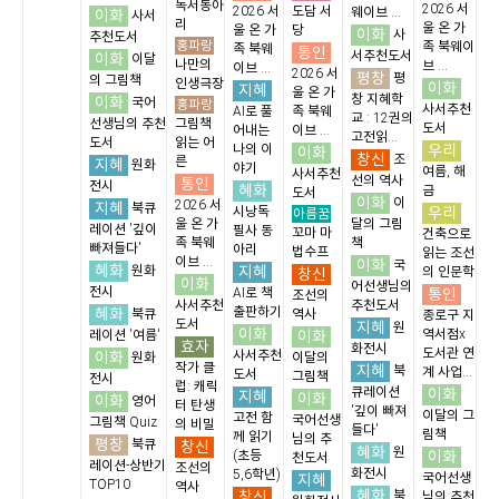
독서동아
2026 서
2026 서
도담 서
웨이브 ...
이화
사서
리
울 온 가
울 온 가
당
이화
사
추천도서
홍파랑
족 북웨이
족 북웨
통인
서추천도서
이화
이달
나만의
브 ...
이브 ...
2026 서
평창
평
의 그림책
인생극장
이화
지혜
울 온 가
창 지혜학
이화
국어
홍파랑
사서추천
AI로 풀
족 북웨
교 : 12권의
선생님의 추천
그림책
도서
어내는
이브 ...
고전읽...
도서
읽는 어
우리
나의 이
이화
창신
조
른
지혜
원화
야기
여름, 해
사서추천
선의 역사
통인
전시
혜화
금
도서
이화
이
2026 서
지혜
북큐
우리
시낭독
아름꿈
울 온 가
달의 그림
레이션 '깊이
필사 동
꼬마 마
건축으로
족 북웨
책
빠져들다'
아리
법수프
읽는 조선
이브 ...
이화
국
혜화
지혜
원화
창신
의 인문학
이화
어선생님의
전시
통인
AI로 책
조선의
사서추천
추천도서
혜화
출판하기
북큐
역사
종로구 지
도서
지혜
원
이화
이화
역서점x
레이션 '여름'
효자
화전시
도서관 연
이화
사서추천
원화
이달의
작가 클
지혜
북
계 사업...
도서
그림책
전시
럽: 캐릭
큐레이션
이화
지혜
이화
이화
영어
터 탄생
'깊이 빠져
이달의 그
고전 함
국어선생
그림책 Quiz
의 비밀
들다'
림책
께 읽기
님의 추
평창
북큐
창신
혜화
원
이화
(초등
천도서
레이션-상반기
조선의
화전시
5,6학년)
지혜
국어선생
TOP10
역사
혜화
창신
북
님의 추천