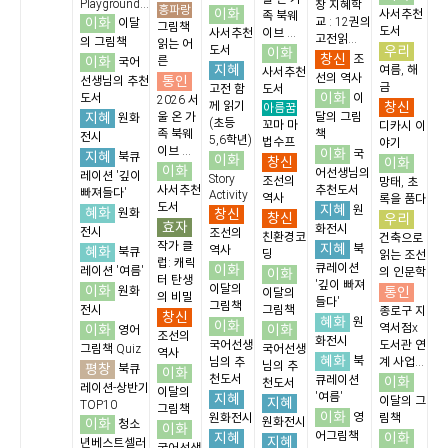
Playground...
창 지혜학
홍파랑
이화
사서추천
족 북웨
이화
교 : 12권의
이달
그림책
도서
사서추천
이브 ...
고전읽...
의 그림책
읽는 어
우리
도서
이화
창신
조
이화
른
국어
지혜
여름, 해
사서추천
선의 역사
통인
선생님의 추천
금
고전 함
도서
이화
도서
이
2026 서
창신
께 읽기
아름꿈
지혜
울 온 가
달의 그림
원화
(초등
꼬마 마
디카시 이
족 북웨
책
전시
5,6학년)
법수프
야기
이브 ...
이화
국
지혜
북큐
이화
창신
이화
이화
어선생님의
레이션 '깊이
Story
조선의
망태, 초
사서추천
추천도서
빠져들다'
Activity
역사
록을 품다
도서
지혜
원
혜화
창신
원화
창신
우리
효자
화전시
전시
조선의
친환경코
건축으로
작가 클
지혜
북
혜화
역사
북큐
딩
읽는 조선
럽: 캐릭
이화
큐레이션
레이션 '여름'
이화
의 인문학
터 탄생
'깊이 빠져
이화
이달의
통인
원화
이달의
의 비밀
들다'
그림책
전시
그림책
종로구 지
창신
혜화
원
이화
이화
이화
역서점x
영어
조선의
화전시
국어선생
도서관 연
그림책 Quiz
국어선생
역사
혜화
북
님의 추
계 사업...
님의 추
평창
북큐
이화
천도서
큐레이션
이화
천도서
레이션-상반기
이달의
지혜
'여름'
지혜
이달의 그
TOP10
그림책
이화
영
원화전시
림책
이화
원화전시
청소
이화
지혜
어그림책
이화
지혜
년베스트셀러