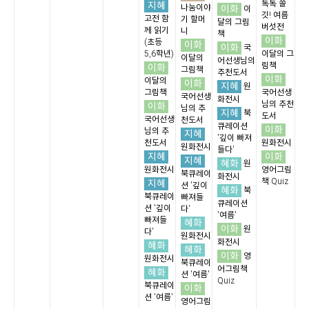
톡톡 쫄
지혜
나눔이야
이화
이
깃! 여름
고전 함
기 할머
달의 그림
버섯전
께 읽기
니
책
이화
(초등
이화
이화
국
5,6학년)
이달의 그
이달의
어선생님의
림책
이화
그림책
추천도서
이화
이달의
이화
지혜
원
그림책
국어선생
국어선생
화전시
님의 추천
이화
님의 추
지혜
북
도서
국어선생
천도서
큐레이션
이화
님의 추
지혜
'깊이 빠져
천도서
원화전시
원화전시
들다'
지혜
이화
지혜
혜화
원
원화전시
영어그림
북큐레이
화전시
책 Quiz
지혜
션 '깊이
혜화
북
북큐레이
빠져들
큐레이션
션 '깊이
다'
'여름'
빠져들
혜화
이화
원
다'
원화전시
화전시
혜화
혜화
이화
영
원화전시
북큐레이
어그림책
혜화
션 '여름'
Quiz
북큐레이
이화
션 '여름'
영어그림