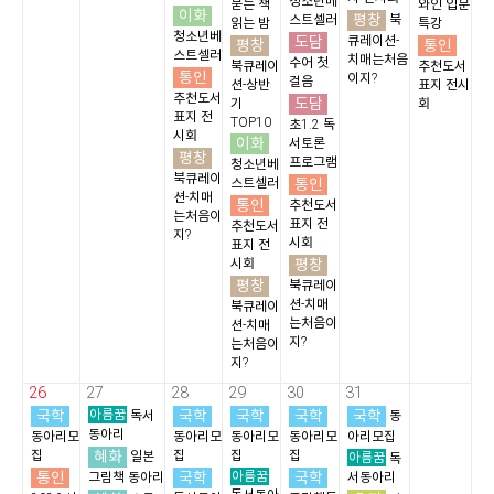
청소년베
묻는 책
와인 입문
이화
평창
스트셀러
북
읽는 밤
특강
청소년베
도담
큐레이션-
평창
통인
스트셀러
치매는처음
수어 첫
북큐레이
추천도서
통인
이지?
걸음
션-상반
표지 전시
추천도서
도담
기
회
표지 전
TOP10
초1.2 독
시회
이화
서토론
평창
프로그램
청소년베
북큐레이
통인
스트셀러
션-치매
통인
추천도서
는처음이
표지 전
추천도서
지?
시회
표지 전
평창
시회
평창
북큐레이
션-치매
북큐레이
는처음이
션-치매
지?
는처음이
지?
26
27
28
29
30
31
국학
아름꿈
국학
국학
국학
국학
독서
동
동아리
동아리모
동아리모
동아리모
동아리모
아리모집
혜화
집
집
집
집
일본
아름꿈
독
통인
국학
아름꿈
국학
그림책 동아리
서동아리