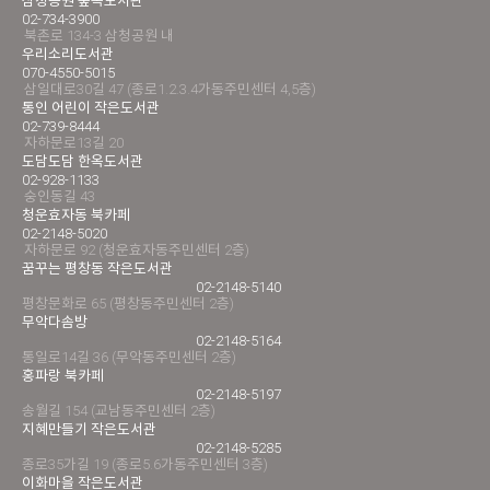
삼청공원 숲속도서관
02-734-3900
북촌로 134-3 삼청공원 내
우리소리도서관
070-4550-5015
삼일대로30길 47 (종로1.2.3.4가동주민센터 4,5층)
통인 어린이 작은도서관
02-739-8444
자하문로13길 20
도담도담 한옥도서관
02-928-1133
숭인동길 43
청운효자동 북카페
02-2148-5020
자하문로 92 (청운효자동주민센터 2층)
꿈꾸는 평창동 작은도서관
02-2148-5140
평창문화로 65 (평창동주민센터 2층)
무악다솜방
02-2148-5164
통일로14길 36 (무악동주민센터 2층)
홍파랑 북카페
02-2148-5197
송월길 154 (교남동주민센터 2층)
지혜만들기 작은도서관
02-2148-5285
종로35가길 19 (종로5.6가동주민센터 3층)
이화마을 작은도서관