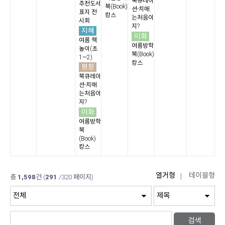
북큐레이
추천도서
북(Book)
션-치매
표지 전
캉스
는처음이
시회
지?
지혜
이화
여름 책
여름방학
놀이(초
북(Book)
1~2)
캉스
평창
북큐레이
션-치매
는처음이
지?
이화
여름방학
북
(Book)
캉스
총
1,598
건
(
291
/320 페이지)