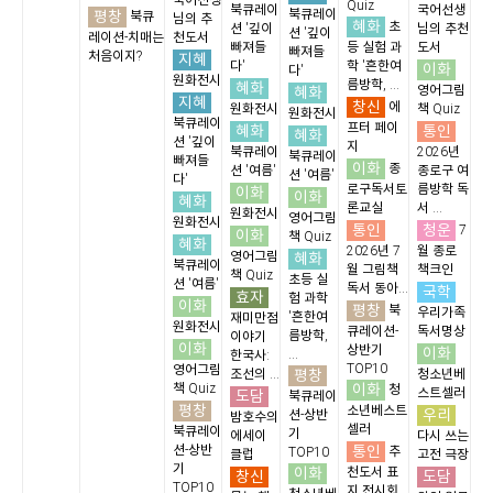
국어선생
Quiz
북큐레이
국어선생
평창
북큐레이
북큐
님의 추
혜화
초
션 '깊이
님의 추천
션 '깊이
레이션-치매는
천도서
빠져들
등 실험 과
도서
빠져들
처음이지?
지혜
다'
학 '흔한여
이화
다'
원화전시
름방학, ...
혜화
혜화
영어그림
지혜
창신
에
원화전시
책 Quiz
원화전시
북큐레이
프터 페이
혜화
통인
혜화
션 '깊이
지
북큐레이
2026년
북큐레이
빠져들
이화
종
션 '여름'
종로구 여
션 '여름'
다'
로구독서토
름방학 독
이화
이화
혜화
론교실
서 ...
원화전시
영어그림
원화전시
통인
청운
7
이화
책 Quiz
혜화
2026년 7
월 종로
영어그림
혜화
북큐레이
월 그림책
책크인
책 Quiz
초등 실
션 '여름'
독서 동아...
국학
효자
험 과학
이화
평창
북
우리가족
'흔한여
재미만점
원화전시
큐레이션-
독서명상
름방학,
이야기
이화
상반기
이화
...
한국사:
TOP10
영어그림
평창
조선의 ...
청소년베
이화
책 Quiz
청
스트셀러
도담
북큐레이
평창
소년베스트
우리
션-상반
밤호수의
셀러
북큐레이
기
에세이
다시 쓰는
통인
션-상반
추
TOP10
클럽
고전 극장
기
이화
천도서 표
창신
도담
TOP10
지 전시회