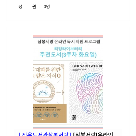
정 원
: 0명
[ 작은도서관삼봉서랑 ]
[삼봉서랑]온라인