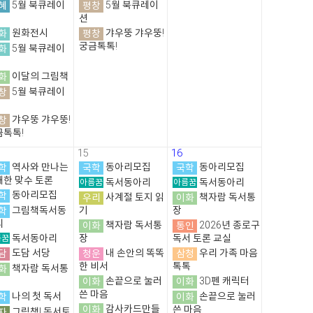
혜
5월 북큐레이
평창
5월 북큐레이
션
화
원화전시
평창
갸우뚱 갸우뚱!
궁금톡톡!
화
5월 북큐레이
화
이달의 그림책
창
5월 북큐레이
창
갸우뚱 갸우뚱!
금톡톡!
15
16
학
역사와 만나는
국학
동아리모집
국학
동아리모집
쾌한 맞수 토론
아름꿈
독서동아리
아름꿈
독서동아리
학
동아리모집
우리
사계절 토지 읽
이화
책자람 독서통
학
그림책독서동
기
장
리
이화
책자람 독서통
통인
2026년 종로구
름꿈
독서동아리
장
독서 토론 교실
담
도담 서당
청운
내 손안의 똑똑
삼청
우리 가족 마음
한 비서
톡톡
화
책자람 독서통
이화
손끝으로 눌러
이화
3D펜 캐릭터
쓴 마음
학
나의 첫 독서
이화
손끝으로 눌러
이화
감사카드만들
쓴 마음
자
그림책! 독서토