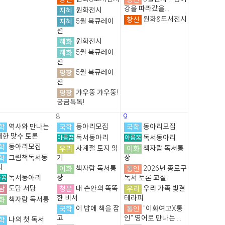
강을 따라갔을...
지혜
원화전시
창신
원화&도서전시
지혜
5월 북큐레이
션
혜화
원화전시
혜화
5월 북큐레이
션
평창
5월 북큐레이
션
평창
갸우뚱 갸우뚱!
궁금톡톡!
8
9
학
역사와 만나는
국학
동아리모집
국학
동아리모집
쾌한 맞수 토론
아름꿈
독서동아리
아름꿈
독서동아리
학
동아리모집
우리
사계절 토지 읽
이화
책자람 독서통
학
그림책독서동
기
장
리
이화
책자람 독서통
통인
2026년 종로구
름꿈
독서동아리
장
독서 토론 교실
담
도담 서당
청운
내 손안의 똑똑
우리
우리 가족 빛결
한 비서
테라피
화
책자람 독서통
국학
이 밤에 책을 잡
통인
"이화여고X통
고
인" 영어로 만나는 ...
학
나의 첫 독서