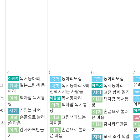
4
5
6
7
아름꿈
독서동아리
국학
동아리모집
국학
동아리모집
국
유
혜화
일본그림책 동
그
국학
독서동아리 <책
아름꿈
독서동아리
아리
국
산책시키는 사람들...
지혜
고전 함께 읽기
이화
책자람 독서통
나눔
아름꿈
독서동아리
국
이화
책자람 독서통
장
아
이화
책자람 독서통
장
지혜
싱잉볼 체험
곰이
장
아
이화
손끝으로 눌러
이화
손끝으로 눌러
이화
그림책과노는
도
쓴 마음
전시
쓴 마음
아이들
이화
감사카드만들
이
이화
감사카드만들
이화
손끝으로 눌러
기
장
기
쓴 마음
지혜
모시 조각 책갈
국