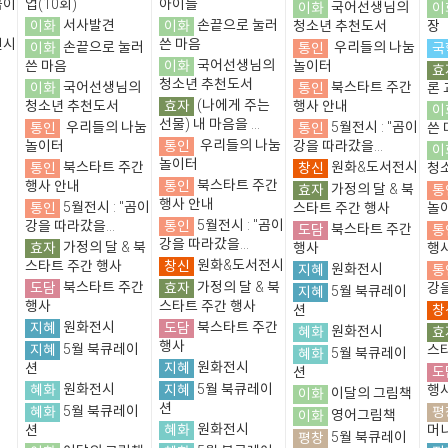
곰이
업(10회)
아이들
이화
국어선생님의
이
이화
서사발견
이화
손끝으로 눌러
청소년 추천도서
장
전시
쓴 마음
이화
손끝으로 눌러
통인
우리들의 나눔
국
이화
국어선생님의
쓴 마음
놀이터
효
청소년 추천도서
이화
국어선생님의
통인
북스타트 주간
론 
효자
(나에게 주는
청소년 추천도서
행사 안내
이
선물) 내 마음을 ...
통인
우리들의 나눔
통인
5월전시 : "곰이
쓴 
통인
우리들의 나눔
놀이터
강을 따라갔을...
이
놀이터
통인
북스타트 주간
창신
원화&도서전시
청
통인
북스타트 주간
행사 안내
효자
가정의 달 & 북
통
행사 안내
통인
5월전시 : "곰이
스타트 주간 행사
놀
통인
5월전시 : "곰이
강을 따라갔을...
도담
북스타트 주간
통
강을 따라갔을...
효자
가정의 달 & 북
행사
행
창신
원화&도서전시
스타트 주간 행사
지혜
원화전시
통
도담
북스타트 주간
효자
가정의 달 & 북
강을
지혜
5월 북큐레이
행사
스타트 주간 행사
창
션
지혜
원화전시
도담
북스타트 주간
혜화
원화전시
효
행사
지혜
5월 북큐레이
스
혜화
5월 북큐레이
지혜
원화전시
션
도
션
혜화
원화전시
지혜
5월 북큐레이
행
이화
이달의 그림책
션
혜화
5월 북큐레이
평
이화
영어그림책
혜화
원화전시
션
머
평창
5월 북큐레이