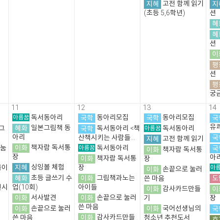
지혜
고전 함께 읽기
지
(초등 5,6학년)
션
혜
혜
션
이
평
션
평
궁
11
12
13
14
아름꿈
독서동아리
국학
동아리모집
국학
동아리모집
국
유
혜화
일본그림책 동
그
국학
독서동아리 <책
아름꿈
독서동아리
아리
국
산책시키는 사람들...
지혜
고전 함께 읽기
이화
책자람 독서통
나눔
아름꿈
독서동아리
국
이화
책자람 독서통
장
아
이화
책자람 독서통
장
지혜
싱잉볼 체험
곰이
장
아
이화
손끝으로 눌러
혜화
초등 글쓰기 수
이화
그림책과노는
도
쓴 마음
전시
업(10회)
아이들
이화
감사카드만들
이
이화
서사발견
이화
손끝으로 눌러
기
장
쓴 마음
이화
손끝으로 눌러
이화
국어선생님의
국
이화
감사카드만들
쓴 마음
청소년 추천도서
효