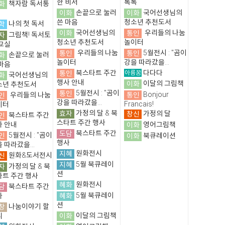
한 비서
톡톡
화
책자람 독서통
이화
손끝으로 눌러
이화
국어선생님의
쓴 마음
청소년 추천도서
학
나의 첫 독서
이화
국어선생님의
통인
우리들의 나눔
자
그림책! 독서토
청소년 추천도서
놀이터
교실
통인
우리들의 나눔
통인
5월전시 : "곰이
화
손끝으로 눌러
놀이터
강을 따라갔을...
마음
통인
북스타트 주간
아름꿈
다다다
화
국어선생님의
행사 안내
이화
이달의 그림책
소년 추천도서
통인
5월전시 : "곰이
통인
Bonjour
인
우리들의 나눔
강을 따라갔을...
Francais!
이터
효자
가정의 달 & 북
창신
가정의 달
인
북스타트 주간
스타트 주간 행사
사 안내
이화
영어그림책
도담
북스타트 주간
인
5월전시 : "곰이
이화
북큐레이션
행사
 따라갔을...
지혜
원화전시
신
원화&도서전시
지혜
5월 북큐레이
자
가정의 달 & 북
션
타트 주간 행사
혜화
원화전시
담
북스타트 주간
혜화
5월 북큐레이
사
션
창
나눔이야기 할
이화
이달의 그림책
니