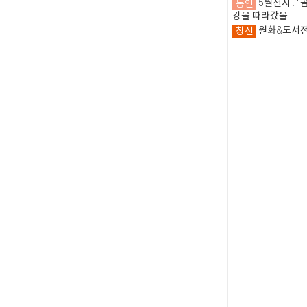
통인
5월전시 : "
강을 따라갔을...
창신
원화&도서