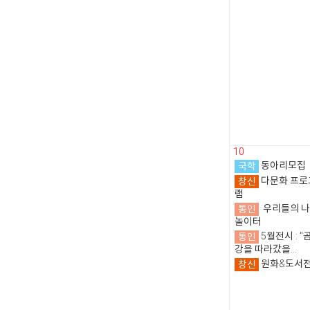
10
국학
동아리모집
창신
다문화 프로
램
통인
우리들의 
놀이터
통인
5월전시 : "
강을 따라갔을...
창신
원화&도서