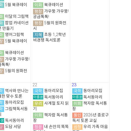
화
5월 북큐레이
이화
북큐레이션
평창
갸우뚱 갸우뚱!
화
이달의 그림책
궁금톡톡!
화
팝업 카네이션
평창
5월의 원화전
분 만들기
시
화
영어그림책
지혜
초등 1,2학년
비경쟁 독서토론
창
5월 북큐레이
화
북큐레이션
창
갸우뚱 갸우뚱!
금톡톡!
창
5월의 원화전
22
23
학
역사와 만나는
국학
동아리모집
국학
동아리모집
쾌한 맞수 토론
아름꿈
독서동아리
아름꿈
독서동아리
학
동아리모집
우리
사계절 토지 읽
이화
책자람 독서통
학
그림책독서동
기
장
리
이화
책자람 독서통
통인
2026년 종로구
름꿈
독서동아리
장
독서 토론 교실
담
도담 서당
청운
내 손안의 똑똑
삼청
우리 가족 마음