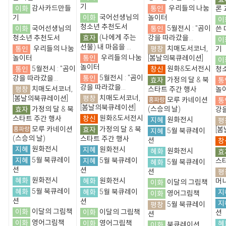
기
이화
감사카드만들
통인
우리들의 나눔
론 
이화
국어선생님의
기
놀이터
이
청소년 추천도서
이화
국어선생님의
통인
5월전시 : "곰이
쓴 
효자
(나에게 주는
청소년 추천도서
강을 따라갔을...
이
선물) 내 마음을 ...
통인
우리들의 나눔
평창
치매도서코너,
기
통인
우리들의 나눔
놀이터
[봄날의북큐레이션]
이
놀이터
통인
5월전시 : "곰이
창신
원화&도서전시
청
통인
5월전시 : "곰이
강을 따라갔을...
효자
가정의 달 & 북
통
강을 따라갔을...
평창
치매도서코너,
스타트 주간 행사
놀
평창
치매도서코너,
[봄날의북큐레이션]
홍파랑
모루 카네이션
통
[봄날의북큐레이션]
효자
가정의 달 & 북
(스승의 날)
강을
창신
원화&도서전시
스타트 주간 행사
지혜
원화전시
평
홍파랑
모루 카네이션
효자
가정의 달 & 북
[
지혜
5월 북큐레이
(스승의 날)
스타트 주간 행사
션
창
지혜
원화전시
지혜
원화전시
혜화
원화전시
효
지혜
5월 북큐레이
지혜
5월 북큐레이
스
혜화
5월 북큐레이
션
션
션
평
혜화
원화전시
혜화
원화전시
머
이화
이달의 그림책
혜화
5월 북큐레이
혜화
5월 북큐레이
지
이화
영어그림책
션
션
지
평창
5월 북큐레이
이화
이달의 그림책
이화
이달의 그림책
션
션
이화
영어그림책
이화
영어그림책
혜
이화
북큐레이션