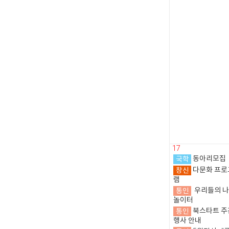
17
국학
동아리모집
창신
다문화 프로
램
통인
우리들의 
놀이터
통인
북스타트 주
행사 안내