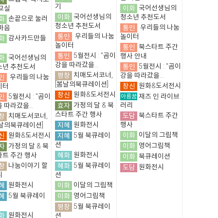
기
이화
국어선생님의
교실
이화
국어선생님의
청소년 추천도서
화
손끝으로 눌러
청소년 추천도서
통인
우리들의 나눔
마음
통인
우리들의 나눔
놀이터
화
감사카드만들
놀이터
통인
북스타트 주간
통인
5월전시 : "곰이
행사 안내
화
국어선생님의
강을 따라갔을...
통인
5월전시 : "곰이
소년 추천도서
평창
치매도서코너,
강을 따라갔을...
인
우리들의 나눔
[봄날의북큐레이션]
창신
원화&도서전시
이터
창신
원화&도서전시
인
5월전시 : "곰이
아름꿈
재즈 인 라이브
효자
가정의 달 & 북
러리
 따라갔을...
스타트 주간 행사
도담
북스타트 주간
창
치매도서코너,
지혜
원화전시
행사
봄날의북큐레이션]
이화
이달의 그림책
신
원화&도서전시
지혜
5월 북큐레이
션
이화
영어그림책
자
가정의 달 & 북
혜화
원화전시
타트 주간 행사
이화
북큐레이션
창
나눔이야기 할
혜화
5월 북큐레이
도담
원화전시
니
션
혜
원화전시
이화
이달의 그림책
혜
5월 북큐레이
이화
영어그림책
평창
5월 북큐레이
화
원화전시
션