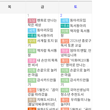
목
금
토
1
2
도담
펜화로 만나는
국학
동아리모집
작은 세상
아름꿈
독서동아리
국학
동아리모집
이화
책자람 독서통
아름꿈
독서동아리
장
우리
사계절 토지 읽
통인
2026년 종로구
기
독서 토론 교실
이화
책자람 독서통
청운
엄마의 멘탈, 안
장
녕하십니까
청운
내 손안의 똑똑
통인
"이화여고X통
한 비서
인" 영어로 만나는 ...
이화
손끝으로 눌러
이화
손끝으로 눌러
쓴 마음
쓴 마음
이화
감사카드만들
이화
감사카드만들
기
기
통인
5월전시 : "곰이
이화
국어선생님의
강을 따라갔을...
청소년 추천도서
평창
치매도서코너,
통인
우리들의 나눔
[봄날의북큐레이션]
놀이터
창신
원화&도서전시
통인
5월전시 : "곰이