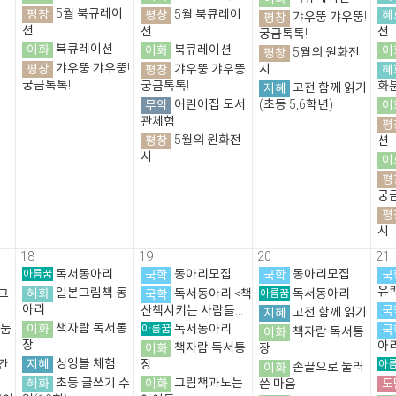
평창
5월 북큐레이
평창
5월 북큐레이
혜
평창
갸우뚱 갸우뚱!
션
션
션
궁금톡톡!
이화
북큐레이션
이화
북큐레이션
이
평창
5월의 원화전
평창
갸우뚱 갸우뚱!
평창
갸우뚱 갸우뚱!
시
혜
궁금톡톡!
궁금톡톡!
화
지혜
고전 함께 읽기
무악
어린이집 도서
(초등 5,6학년)
이
관체험
평
평창
5월의 원화전
션
시
이
평
궁
평
시
18
19
20
21
아름꿈
독서동아리
국학
동아리모집
국학
동아리모집
국
유
혜화
일본그림책 동
그
국학
독서동아리 <책
아름꿈
독서동아리
아리
국
산책시키는 사람들...
지혜
고전 함께 읽기
이화
책자람 독서통
나눔
아름꿈
독서동아리
국
이화
책자람 독서통
장
아
이화
책자람 독서통
장
지혜
싱잉볼 체험
간
장
아
이화
손끝으로 눌러
혜화
초등 글쓰기 수
이화
그림책과노는
도
쓴 마음