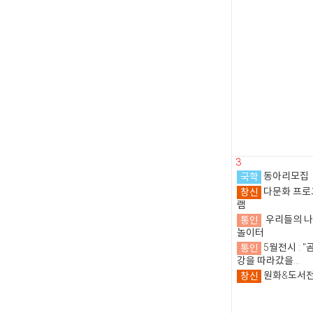
3
국학
동아리모집
창신
다문화 프로
램
통인
우리들의 
놀이터
통인
5월전시 : "
강을 따라갔을...
창신
원화&도서