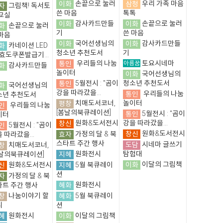
이화
손끝으로 눌러
삼청
우리 가족 마음
자
그림책! 독서토
쓴 마음
톡톡
교실
이화
감사카드만들
이화
손끝으로 눌러
화
손끝으로 눌러
기
쓴 마음
마음
이화
국어선생님의
이화
감사카드만들
화
카네이션 LED
청소년 추천도서
기
 효도쿠폰발급기...
통인
우리들의 나눔
아름꿈
토요시네마
화
감사카드만들
놀이터
이화
국어선생님의
통인
5월전시 : "곰이
청소년 추천도서
화
국어선생님의
강을 따라갔을...
통인
우리들의 나눔
소년 추천도서
평창
치매도서코너,
놀이터
인
우리들의 나눔
[봄날의북큐레이션]
통인
5월전시 : "곰이
이터
창신
원화&도서전시
강을 따라갔을...
인
5월전시 : "곰이
창신
원화&도서전시
효자
가정의 달 & 북
 따라갔을...
스타트 주간 행사
도담
시네마 글쓰기
창
치매도서코너,
지혜
원화전시
탐험대
봄날의북큐레이션]
이화
이달의 그림책
신
원화&도서전시
지혜
5월 북큐레이
션
자
가정의 달 & 북
혜화
원화전시
타트 주간 행사
창
나눔이야기 할
혜화
5월 북큐레이
니
션
혜
원화전시
이화
이달의 그림책