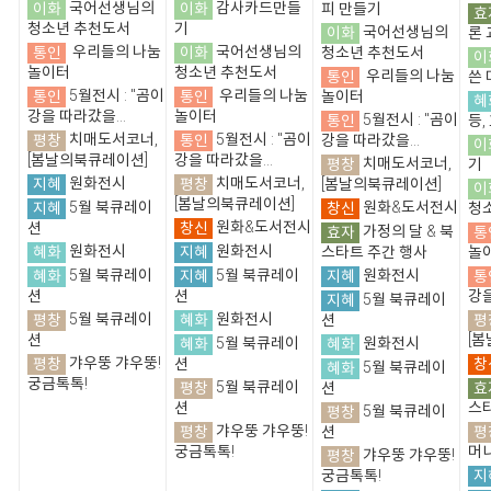
이화
국어선생님의
이화
감사카드만들
피 만들기
효
청소년 추천도서
기
이화
국어선생님의
론 
통인
우리들의 나눔
이화
국어선생님의
청소년 추천도서
이
놀이터
청소년 추천도서
통인
우리들의 나눔
쓴 
통인
5월전시 : "곰이
통인
우리들의 나눔
놀이터
혜
강을 따라갔을...
놀이터
통인
5월전시 : "곰이
등,
평창
치매도서코너,
통인
5월전시 : "곰이
강을 따라갔을...
이
[봄날의북큐레이션]
강을 따라갔을...
평창
치매도서코너,
기
지혜
원화전시
평창
치매도서코너,
[봄날의북큐레이션]
이
[봄날의북큐레이션]
지혜
5월 북큐레이
창신
원화&도서전시
청
창신
원화&도서전시
션
효자
가정의 달 & 북
통
혜화
원화전시
지혜
원화전시
스타트 주간 행사
놀
혜화
5월 북큐레이
지혜
5월 북큐레이
지혜
원화전시
통
션
션
강을
지혜
5월 북큐레이
평창
5월 북큐레이
혜화
원화전시
평
션
션
[
혜화
5월 북큐레이
혜화
원화전시
평창
갸우뚱 갸우뚱!
창
션
혜화
5월 북큐레이
궁금톡톡!
평창
5월 북큐레이
효
션
션
스
평창
5월 북큐레이
평창
갸우뚱 갸우뚱!
평
션
궁금톡톡!
머
평창
갸우뚱 갸우뚱!
지
궁금톡톡!