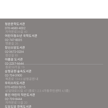
청운문학도서관
070-4680-4032
자하문로36길 40
어린이청소년 국학도서관
02-747-8335
명륜길 26
창신소담도서관
02-3672-0234
창신길 83
아름꿈 도서관
02-2237-6644
종로58가길 19
삼청공원 숲속도서관
02-734-3900
북촌로 134-3 삼청공원 내
우리소리도서관
070-4550-5015
삼일대로30길 47 (종로1.2.3.4가동주민센터 4,5층)
통인 어린이 작은도서관
02-739-8444
자하문로13길 20
도담도담 한옥도서관