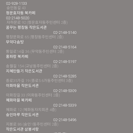
02-928-1133
숭인동길 43
청운효자동 북카페
02-2148-5020
자하문로 92 (청운효자동주민센터 2층)
꿈꾸는 평창동 작은도서관
02-2148-5140
평창문화로 65 (평창동주민센터 2층)
무악다솜방
02-2148-5164
통일로14길 36 (무악동주민센터 2층)
홍파랑 북카페
02-2148-5197
송월길 154 (교남동주민센터 2층)
지혜만들기 작은도서관
02-2148-5285
종로35가길 19 (종로5.6가동주민센터 3층)
이화마을 작은도서관
02-2148-5309
이화장길 33 (이화동주민센터 2층)
혜화마을 북카페
02-2148-5339
혜화로 12 (혜화동자치회관 4층)
숭인마루 작은도서관
02-2148-5496
지봉로 86 (숭인1동주민센터 2층)
작은도서관 삼봉서랑