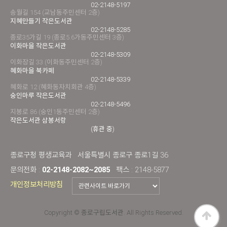
02-2148-5197
송월길 154 (교남동주민센터 2층)
지혜만들기 작은도서관
02-2148-5285
종로35가길 19 (종로5.6가동주민센터 3층)
이화마을 작은도서관
02-2148-5309
이화장길 33 (이화동주민센터 2층)
혜화마을 북카페
02-2148-5339
혜화로 12 (혜화동자치회관 4층)
숭인마루 작은도서관
02-2148-5496
지봉로 86 (숭인1동주민센터 2층)
작은도서관 삼봉서랑
(휴관 중)
종로구청 평생교육과
서울특별시 종로구 종로1길 36
문의전화 :
02-2148-2082~2085
팩스 : 2148-5877
개인정보처리방침
Copyright © 종로구립도서관. All Rights Reserved.