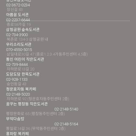
02-3672-0234
창신길 83
아름꿈 도서관
02-2237-6644
종로58가길 19
삼청공원 숲속도서관
02-734-3900
북촌로 134-3 삼청공원 내
우리소리도서관
070-4550-5015
삼일대로30길 47 (종로1.2.3.4가동주민센터 4,5층)
통인 어린이 작은도서관
02-739-8444
자하문로13길 20
도담도담 한옥도서관
02-928-1133
숭인동길 43
청운효자동 북카페
02-2148-5020
자하문로 92 (청운효자동주민센터 2층)
꿈꾸는 평창동 작은도서관
02-2148-5140
평창문화로 65 (평창동주민센터 2층)
무악다솜방
02-2148-5164
통일로14길 36 (무악동주민센터 2층)
홍파랑 북카페