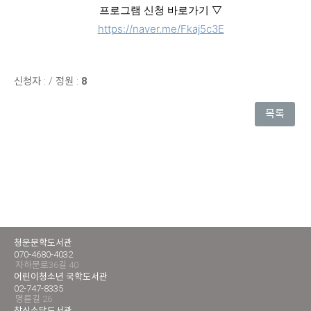
프로그램 신청 바로가기 ▽
https://naver.me/Fkaj5c3E
신청자 :
/
정원 :
8
목록
청운문학도서관
070-4680-4032
자하문로36길 40
어린이청소년 국학도서관
02-747-8335
명륜길 26
창신소담도서관