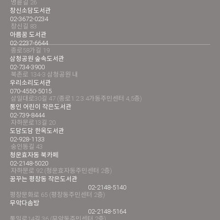
명륜길 26
창신소담도서관
02-3672-0234
창신길 83
아름꿈 도서관
02-2237-6644
종로58가길 19
삼청공원 숲속도서관
02-734-3900
북촌로 134-3 삼청공원 내
우리소리도서관
070-4550-5015
삼일대로30길 47 (종로1.2.3.4가동주민센터 4,5층)
통인 어린이 작은도서관
02-739-8444
자하문로13길 20
도담도담 한옥도서관
02-928-1133
숭인동길 43
청운효자동 북카페
02-2148-5020
자하문로 92 (청운효자동주민센터 2층)
꿈꾸는 평창동 작은도서관
02-2148-5140
평창문화로 65 (평창동주민센터 2층)
무악다솜방
02-2148-5164
통일로14길 36 (무악동주민센터 2층)