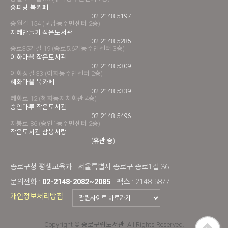
홍파랑 북카페
02-2148-5197
송월길 154 (교남동주민센터 2층)
지혜만들기 작은도서관
02-2148-5285
종로35가길 19 (종로5.6가동주민센터 3층)
이화마을 작은도서관
02-2148-5309
이화장길 33 (이화동주민센터 2층)
혜화마을 북카페
02-2148-5339
혜화로 12 (혜화동자치회관 4층)
숭인마루 작은도서관
02-2148-5496
지봉로 86 (숭인1동주민센터 2층)
작은도서관 삼봉서랑
(휴관 중)
종로구청 평생교육과
서울특별시 종로구 종로1길 36
문의전화 :
02-2148-2082~2085
팩스 : 2148-5877
개인정보처리방침
Copyright © 종로구립도서관. All Rights Reserved.