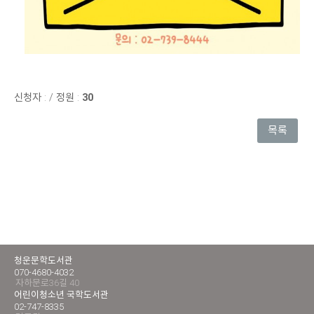
신청자 :
/
정원 :
30
목록
청운문학도서관
070-4680-4032
자하문로36길 40
어린이청소년 국학도서관
02-747-8335