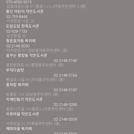
070-4550-5015
삼일대로30길 47 (종로1.2.3.4가동주민센터 4,5층)
통인 어린이 작은도서관
02-739-8444
자하문로13길 20
도담도담 한옥도서관
02-928-1133
숭인동길 43
청운효자동 북카페
02-2148-5020
자하문로 92 (청운효자동주민센터 2층)
꿈꾸는 평창동 작은도서관
02-2148-5140
평창문화로 65 (평창동주민센터 2층)
무악다솜방
02-2148-5164
통일로14길 36 (무악동주민센터 2층)
홍파랑 북카페
02-2148-5197
송월길 154 (교남동주민센터 2층)
지혜만들기 작은도서관
02-2148-5285
종로35가길 19 (종로5.6가동주민센터 3층)
이화마을 작은도서관
02-2148-5309
이화장길 33 (이화동주민센터 2층)
혜화마을 북카페
02-2148-5339