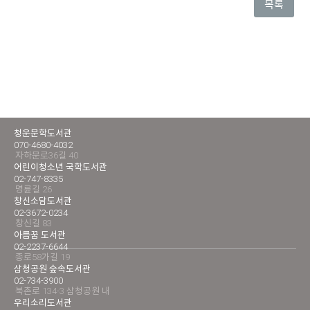
목록
청운문학도서관
070-4680-4032
자하문로36길 40
어린이청소년 국학도서관
02-747-8335
명륜길 26
창신소담도서관
02-3672-0234
창신길 83
아름꿈 도서관
02-2237-6644
종로58가길 19
삼청공원 숲속도서관
02-734-3900
북촌로 134-3 삼청공원 내
우리소리도서관