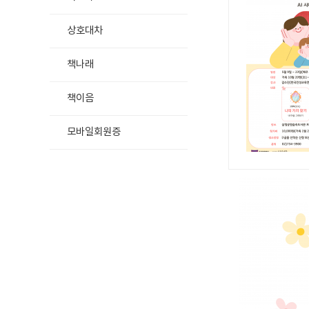
상호대차
책나래
책이음
모바일회원증