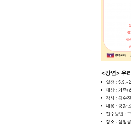
<강연> 우
일정 : 5.9.~2
대상 : 가족(
강사 : 김수
내용 : 공감
접수방법 : 
장소 : 삼