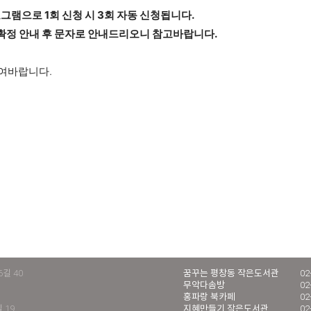
그램으로 1회 신청 시 3회 자동 신청됩니다.
확정 안내 후 문자로 안내드리오니 참고바랍니다.
여바랍니다.
길 40
꿈꾸는 평창동 작은도서관
02
무악다솜방
02
홍파랑 북카페
02
 19
지혜만들기 작은도서관
02