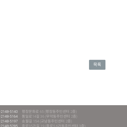
목록
-2148-5140
평창문화로 65 (평창동주민센터 2층)
-2148-5164
통일로14길 36 (무악동주민센터 2층)
-2148-5197
송월길 154 (교남동주민센터 2층)
-2148-5285
종로35가길 19 (종로5.6가동주민센터 3층)