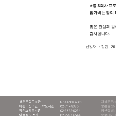
※총 3회차 프로
참가비는 참여 
많은 관심과 참
감사합니다.
신청자 :
/
정원 :
20
청운문학도서관
070-4680-4032
자하문로36
어린이청소년 국학도서관
02-747-8335
명륜길 26
창신소담도서관
02-3672-0234
창신길 83
아름꿈 도서관
02-2237-6644
종로58가길