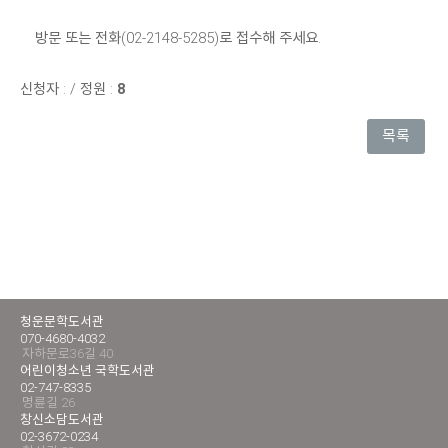
방문 또는 전화(02-2148-5285)로 접수해 주세요.
신청자 :
/
정원 :
8
목록
청운문학도서관
070-4680-4032
자하문로36길 40
어린이청소년 국학도서관
02-747-8335
명륜길 26
창신소담도서관
02-3672-0234