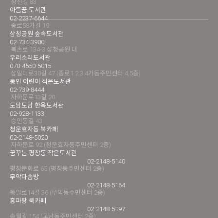
창신길 83
아름꿈 도서관
02-2237-6644
종로58가길 19
삼청공원 숲속도서관
02-734-3900
북촌로 134-3 삼청공원 내
우리소리도서관
070-4550-5015
삼일대로30길 47 (종로1.2.3.4가동주민센터 4,5층)
통인 어린이 작은도서관
02-739-8444
자하문로13길 20
도담도담 한옥도서관
02-928-1133
숭인동길 43
청운효자동 북카페
02-2148-5020
자하문로 92 (청운효자동주민센터 2층)
꿈꾸는 평창동 작은도서관
02-2148-5140
평창문화로 65 (평창동주민센터 2층)
무악다솜방
02-2148-5164
통일로14길 36 (무악동주민센터 2층)
홍파랑 북카페
02-2148-5197
송월길 154 (교남동주민센터 2층)